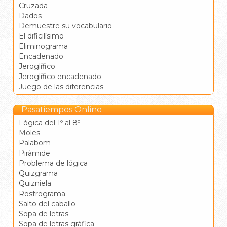
Cruzada
Dados
Demuestre su vocabulario
El dificilísimo
Eliminograma
Encadenado
Jeroglífico
Jeroglífico encadenado
Juego de las diferencias
Pasatiempos Online
Lógica del 1º al 8º
Moles
Palabom
Pirámide
Problema de lógica
Quizgrama
Quizniela
Rostrograma
Salto del caballo
Sopa de letras
Sopa de letras gráfica