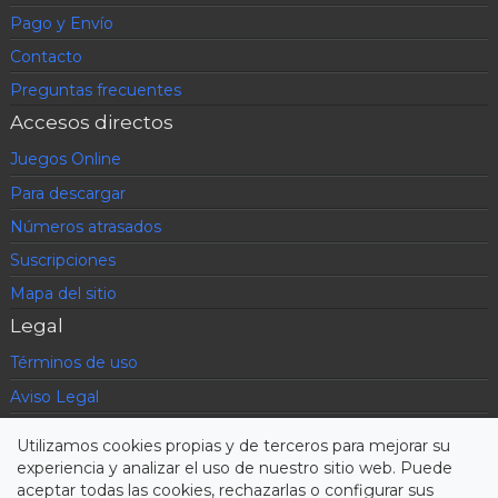
Pago y Envío
Contacto
Preguntas frecuentes
Accesos directos
Juegos Online
Para descargar
Números atrasados
Suscripciones
Mapa del sitio
Legal
Términos de uso
Aviso Legal
Política de privacidad
Utilizamos cookies propias y de terceros para mejorar su
Condiciones contratación
experiencia y analizar el uso de nuestro sitio web. Puede
aceptar todas las cookies, rechazarlas o configurar sus
Cookies