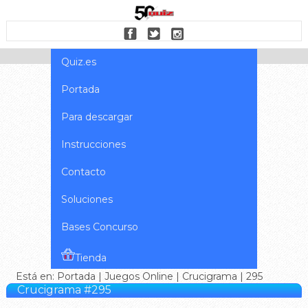
Quiz.es
Portada
Para descargar
Instrucciones
Contacto
Soluciones
Bases Concurso
Tienda
Está en:
Portada
|
Juegos Online
|
Crucigrama
| 295
Crucigrama #295