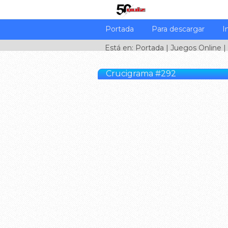
Portada
Para descargar
I
Está en:
Portada
|
Juegos Online
|
Crucigrama #292