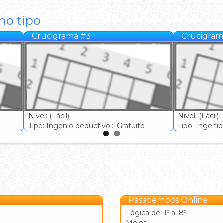
mo tipo
Crucigrama #3
Crucigram
Nivel: (Fácil)
Nivel: (Fácil)
Tipo: Ingenio deductivo :: Gratuito
Tipo: Ingenio 
Pasatiempos Online
Lógica del 1º al 8º
Moles