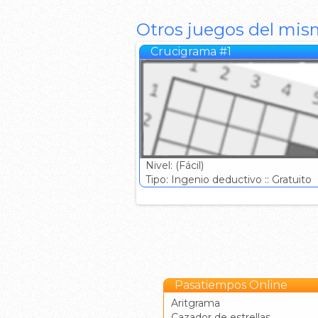
Otros juegos del mis
Crucigrama #1
Nivel: (Fácil)
Tipo: Ingenio deductivo :: Gratuito
Pasatiempos Online
Aritgrama
Cazador de estrellas