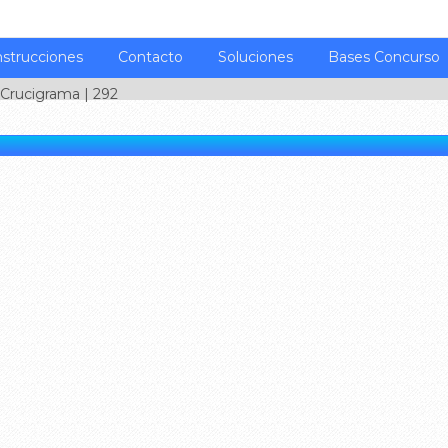
nstrucciones
Contacto
Soluciones
Bases Concurso
Crucigrama
| 292