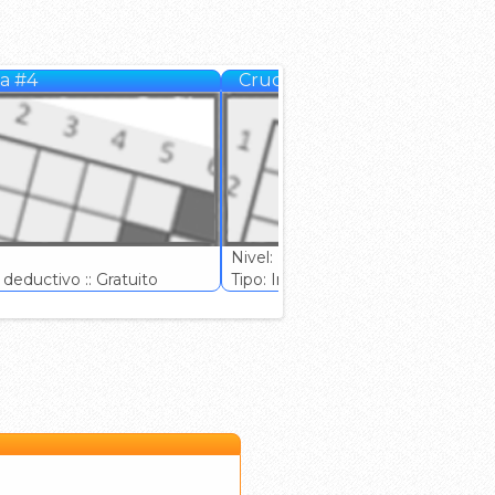
a #4
Crucigrama #5
Nivel: (Normal)
deductivo :: Gratuito
Tipo: Ingenio deductivo :: Gratuito