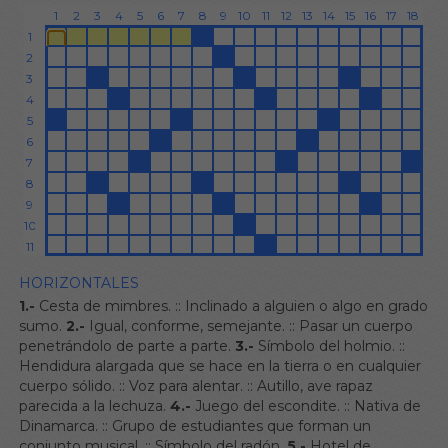
HORIZONTALES
1.-
Cesta de mimbres.
::
Inclinado a alguien o algo en grado
sumo.
2.-
Igual, conforme, semejante.
::
Pasar un cuerpo
penetrándolo de parte a parte.
3.-
Símbolo del holmio.
::
Hendidura alargada que se hace en la tierra o en cualquier
cuerpo sólido.
::
Voz para alentar.
::
Autillo, ave rapaz
parecida a la lechuza.
4.-
Juego del escondite.
::
Nativa de
Dinamarca.
::
Grupo de estudiantes que forman un
conjunto musical.
::
Símbolo del radón.
5.-
Hotel de