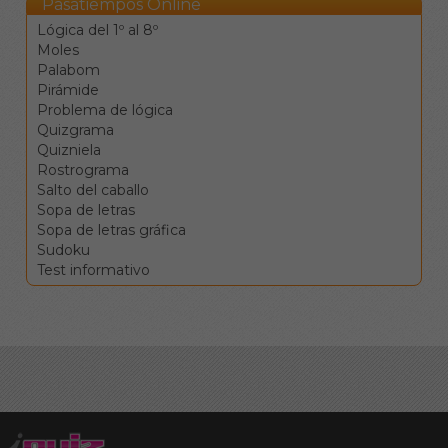
Pasatiempos Online
correspondientes.
Lógica del 1º al 8º
Los botones de
Moles
comprobar, pista y
Palabom
solución le ayudarán en el
Pirámide
caso de que vea
Problema de lógica
encallado, pero conllevan
Quizgrama
penalizaciones en la
Quizniela
puntuación final.
Rostrograma
Salto del caballo
Sopa de letras
Sopa de letras gráfica
Sudoku
Test informativo