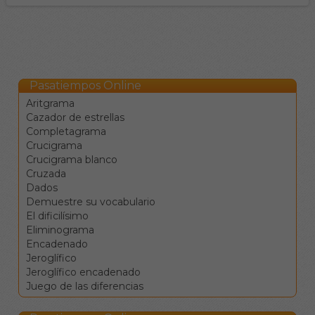
de la palabra sin
necesidad de pulsar
sobre cada una de ellas.
Las flechas ← ↑ → ↓
sirven para moverse
entre las celdas en las
Pasatiempos Online
cuatro direcciones.
El tabulador |→ sirve
Aritgrama
para saltar a la
Cazador de estrellas
siguiente definición.
Completagrama
La barra de espacio
Crucigrama
cambia la dirección de
Crucigrama blanco
desplazamiento.
Cruzada
La tecla de retroceso
Dados
borra el valor de la
Demuestre su vocabulario
casilla y se mueve a la
El dificilísimo
anterior.
Eliminograma
La tecla de borrado
Encadenado
(supr) borra el valor de
Jeroglífico
la casilla sin moverse.
Jeroglífico encadenado
Clique en una
Juego de las diferencias
definición para ir a la
celdas