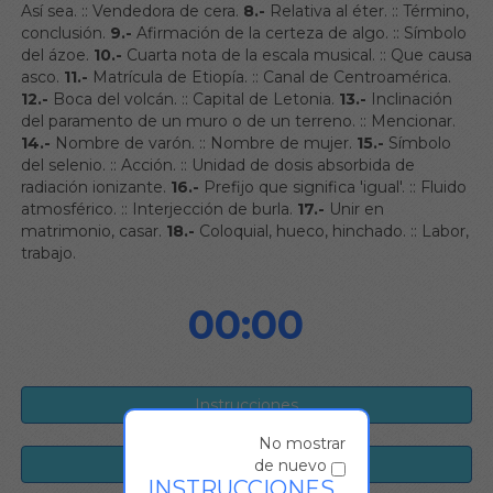
Así sea.
::
Vendedora de cera.
8.-
Relativa al éter.
::
Término,
conclusión.
9.-
Afirmación de la certeza de algo.
::
Símbolo
del ázoe.
10.-
Cuarta nota de la escala musical.
::
Que causa
asco.
11.-
Matrícula de Etiopía.
::
Canal de Centroamérica.
12.-
Boca del volcán.
::
Capital de Letonia.
13.-
Inclinación
del paramento de un muro o de un terreno.
::
Mencionar.
14.-
Nombre de varón.
::
Nombre de mujer.
15.-
Símbolo
del selenio.
::
Acción.
::
Unidad de dosis absorbida de
radiación ionizante.
16.-
Prefijo que significa 'igual'.
::
Fluido
atmosférico.
::
Interjección de burla.
17.-
Unir en
matrimonio, casar.
18.-
Coloquial, hueco, hinchado.
::
Labor,
trabajo.
00:00
No mostrar
de nuevo
INSTRUCCIONES