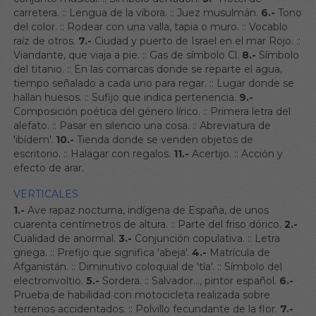
carretera.
::
Lengua de la víbora.
::
Juez musulmán.
6.-
Tono
del color.
::
Rodear con una valla, tapia o muro.
::
Vocablo
raíz de otros.
7.-
Ciudad y puerto de Israel en el mar Rojo.
::
Viandante, que viaja a pie.
::
Gas de símbolo Cl.
8.-
Símbolo
del titanio.
::
En las comarcas donde se reparte el agua,
tiempo señalado a cada uno para regar.
::
Lugar donde se
hallan huesos.
::
Sufijo que indica pertenencia.
9.-
Composición poética del género lírico.
::
Primera letra del
alefato.
::
Pasar en silencio una cosa.
::
Abreviatura de
'ibídem'.
10.-
Tienda donde se venden objetos de
escritorio.
::
Halagar con regalos.
11.-
Acertijo.
::
Acción y
efecto de arar.
VERTICALES
1.-
Ave rapaz nocturna, indígena de España, de unos
cuarenta centímetros de altura.
::
Parte del friso dórico.
2.-
Cualidad de anormal.
3.-
Conjunción copulativa.
::
Letra
griega.
::
Prefijo que significa 'abeja'.
4.-
Matrícula de
Afganistán.
::
Diminutivo coloquial de 'tía'.
::
Símbolo del
electronvoltio.
5.-
Sordera.
::
Salvador..., pintor español.
6.-
Prueba de habilidad con motocicleta realizada sobre
terrenos accidentados.
::
Polvillo fecundante de la flor.
7.-