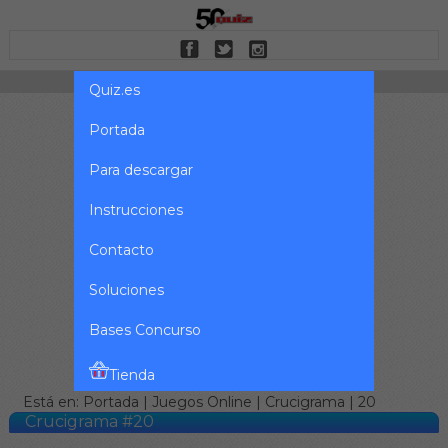
Quiz.es
Portada
Para descargar
Instrucciones
Contacto
Soluciones
Bases Concurso
Tienda
Está en:
Portada
|
Juegos Online
|
Crucigrama
| 20
Crucigrama #20