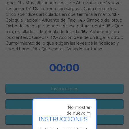
robar.
11.-
Muy aficionado a bailar.
::
Abreviatura de 'Nuevo
Testamento'.
12.-
Terreno con sargas.
::
Cada uno de los
cinco apéndices articulados en que termina la mano.
13.-
Coloquial, ¡adiós!
::
Afluente del Tajo.
14.-
Símbolo del oro.
::
Dicho del pelo: que tiende a rizarse naturalmente.
15.-
Que
mía, maullador.
::
Matrícula de Irlanda.
16.-
Adherencia en
los dientes.
::
Caseosa.
17.-
Acción de ir de un lugar a otro.
::
Cumplimiento de lo que exigen las leyes de la fidelidad y
las del honor.
18.-
Que canta.
::
Vestido suntuoso.
00:00
No mostrar
de nuevo
INSTRUCCIONES