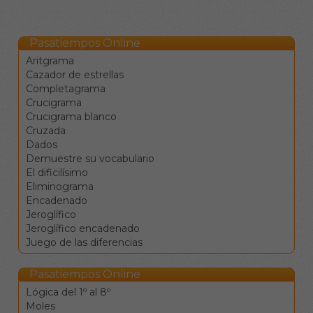
sobre cada una de ellas.
Las flechas ← ↑ → ↓
sirven para moverse
Pasatiempos Online
entre las celdas en las
Aritgrama
cuatro direcciones.
Cazador de estrellas
El tabulador |→ sirve
Completagrama
para saltar a la
Crucigrama
siguiente definición.
Crucigrama blanco
La barra de espacio
Cruzada
cambia la dirección de
Dados
desplazamiento.
Demuestre su vocabulario
La tecla de retroceso
El dificilísimo
borra el valor de la
Eliminograma
casilla y se mueve a la
Encadenado
anterior.
Jeroglífico
La tecla de borrado
Jeroglífico encadenado
(supr) borra el valor de
Juego de las diferencias
la casilla sin moverse.
Clique en una
Pasatiempos Online
definición para ir a la
celdas
Lógica del 1º al 8º
correspondientes.
Moles