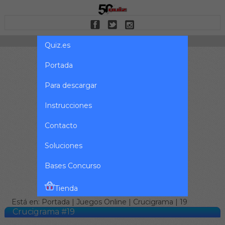
Quiz.es
Portada
Para descargar
Instrucciones
Contacto
Soluciones
Bases Concurso
Tienda
Está en:
Portada
|
Juegos Online
|
Crucigrama
| 19
Crucigrama #19