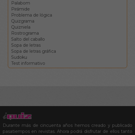
Los botones de
Palabom
comprobar, pista y
Pirámide
solución le ayudarán en el
Problema de lógica
caso de que vea
Quizgrama
encallado, pero conllevan
Quizniela
penalizaciones en la
Rostrograma
puntuación final.
Salto del caballo
Sopa de letras
Sopa de letras gráfica
Sudoku
Test informativo
Durante más de cincuenta años hemos creado y publicado
pasatiempos en revistas. Ahora podrá disfrutar de ellos tanto