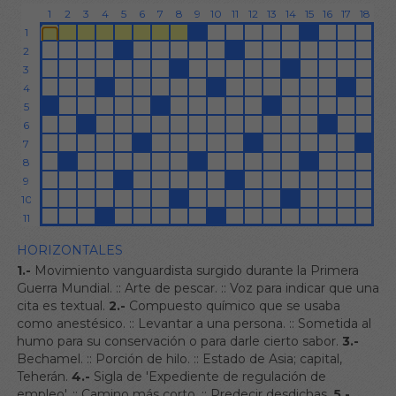
HORIZONTALES
1.-
Movimiento vanguardista surgido durante la Primera
Guerra Mundial.
::
Arte de pescar.
::
Voz para indicar que una
cita es textual.
2.-
Compuesto químico que se usaba
como anestésico.
::
Levantar a una persona.
::
Sometida al
humo para su conservación o para darle cierto sabor.
3.-
Bechamel.
::
Porción de hilo.
::
Estado de Asia; capital,
Teherán.
4.-
Sigla de 'Expediente de regulación de
empleo'.
::
Camino más corto.
::
Predecir desdichas.
5.-