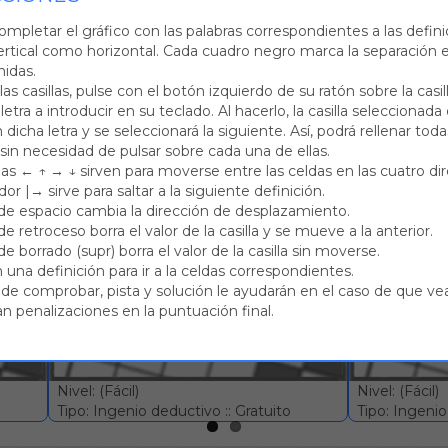
llos.
::
Abreviatura de 'código postal'.
3.-
En la numeración roma
ia.
4.-
Caída en una culpa o error.
::
Novena, la que sigue a la oct
ompletar el gráfico con las palabras correspondientes a las defini
.
6.-
Corriente de agua continua.
::
Risa sonora.
7.-
Recordar.
8.-
ertical como horizontal. Cada cuadro negro marca la separación e
illi'.
9.-
Disco fonográfico de vinilo de larga duración.
::
Relativo 
nidas.
n dos cascos unidos.
11.-
Concluir, finalizar.
::
Percibir con el sent
 las casillas, pulse con el botón izquierdo de su ratón sobre la cas
corvo.
13.-
Río de Rusia.
::
Harem, serrallo.
14.-
Componer en vers
 letra a introducir en su teclado. Al hacerlo, la casilla seleccionad
l torio.
::
Difunto.
16.-
La que tiene por oficio embalar.
dicha letra y se seleccionará la siguiente. Así, podrá rellenar todas
 sin necesidad de pulsar sobre cada una de ellas.
has ← ↑ → ↓ sirven para moverse entre las celdas en las cuatro di
dor |→ sirve para saltar a la siguiente definición.
mo tipo
 de espacio cambia la dirección de desplazamiento.
Crucigrama #3
Crucigram
de retroceso borra el valor de la casilla y se mueve a la anterior.
de borrado (supr) borra el valor de la casilla sin moverse.
 una definición para ir a la celdas correspondientes.
de comprobar, pista y solución le ayudarán en el caso de que vea
n penalizaciones en la puntuación final.
Nivel: (Fácil)
Nivel: (Fácil)
Tipo: Ingenio deductivo :: Gratuito
Tipo: Ingenio 