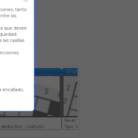
na,
ava.
ciones, tanto
ntre las
al
ido de
illa que desee
o.
::
a quedará
 las casillas
recciones.
a #4
Crucigrama #5
 encallado,
Nivel: (Normal)
deductivo :: Gratuito
Tipo: Ingenio deductivo :: Gratuito