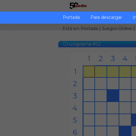
Portada
Para descargar
I
Está en:
Portada
|
Juegos Online
|
Crucigrama #12