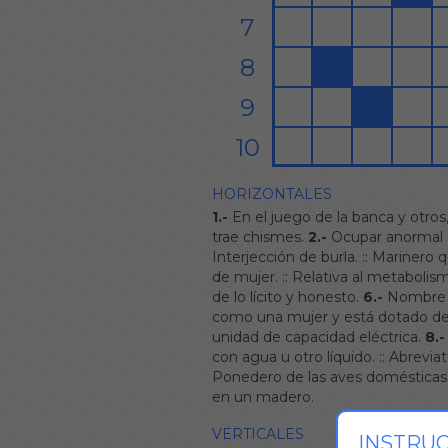
HORIZONTALES
1.-
En el juego de la banca y otros, 
trae chismes.
2.-
Ocupar anormal o
Interjección de burla.
::
Marinero q
de mujer.
::
Relativa al metabolis
de lo lícito y honesto.
6.-
Nombre de
como una mujer y está dotado d
unidad de capacidad eléctrica.
8.-
con agua u otro líquido.
::
Abreviatu
Ponedero de las aves domésticas
en un madero.
VERTICALES
INSTRU