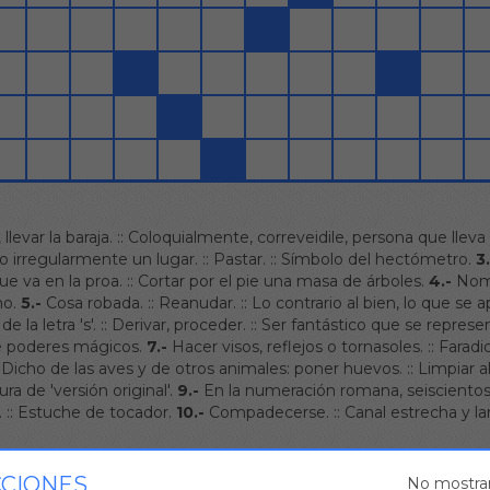
llevar la baraja.
::
Coloquialmente, correveidile, persona que lleva
 irregularmente un lugar.
::
Pastar.
::
Símbolo del hectómetro.
3.
ue va en la proa.
::
Cortar por el pie una masa de árboles.
4.-
Nom
mo.
5.-
Cosa robada.
::
Reanudar.
::
Lo contrario al bien, lo que se a
 la letra 's'.
::
Derivar, proceder.
::
Ser fantástico que se represe
e poderes mágicos.
7.-
Hacer visos, reflejos o tornasoles.
::
Faradio
Dicho de las aves y de otros animales: poner huevos.
::
Limpiar a
ra de 'versión original'.
9.-
En la numeración romana, seiscientos
.
::
Estuche de tocador.
10.-
Compadecerse.
::
Canal estrecha y la
CCIONES
No mostra