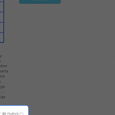
 y
-
bre
parta
nta
,
lgo
.
::
rga
r de nuevo