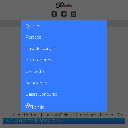
Quiz.es
Portada
Para descargar
Instrucciones
Contacto
Soluciones
Bases Concurso
Tienda
Está en:
Portada
|
Juegos Online
|
Crucigrama-blanco
| 323
Crucigrama blanco #323