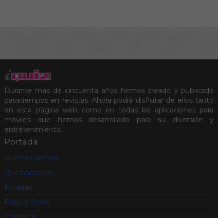
definición para ir a la
celdas
correspondientes.
Los botones de
comprobar, pista y
solución le ayudarán en el
caso de que vea
encallado, pero conllevan
penalizaciones en la
Durante más de cincuenta años hemos creado y publicado
puntuación final.
pasatiempos en revistas. Ahora podrá disfrutar de ellos tanto
en esta página web como en todas las aplicaciones para
móviles que hemos desarrollado para su diversión y
entretenimiento.
Portada
Quiénes somos
Qué hacemos
Noticias
Pago y Envío
Contacto