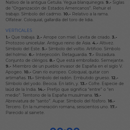
Nativo de la antigua Getulia. Yegua blanquinegra.
9.-
Siglas
de “Organización de Estados Americanos”. Rehuir el
trabajo. Símbolo del cadmio.
10.-
Relativo a la rama.
Olfatear. Coloquial, gallardía del toro de lidia.
VERTICALES
1.-
Que trabaja.
2.-
Arrope con miel. Levita de criado.
3.-
Protozoo unicelular. Antiguo reino de Asia.
4.-
Altivez.
Símbolo del Este.
5.-
Símbolo del voltio. Artificio. Símbolo
del holmio.
6.-
Interjección. Retaguardia.
7.-
Rozadura.
Conjunto de clérigos.
8.-
Que está embrollado. Semejante.
9.-
Miembro de un pueblo invasor de España en el siglo V.
Apogeo.
10.-
Gran río europeo. Coloquial, quitar con
artimañas.
11.-
Símbolo del radón. Embutido grueso.
12.-
Símbolo del yodo. Beocia. En latín, y.
13.-
Cofre. Especie de
laúd de la India.
14.-
Prefijo que significa “entre” o “en
medio”. Territorio de la España musulmana.
15.-
Abreviatura de “santo”. Aupar. Símbolo del fósforo.
16.-
Tercero. En la numeración romana, seiscientos uno.
17.-
Parecido al sainete.