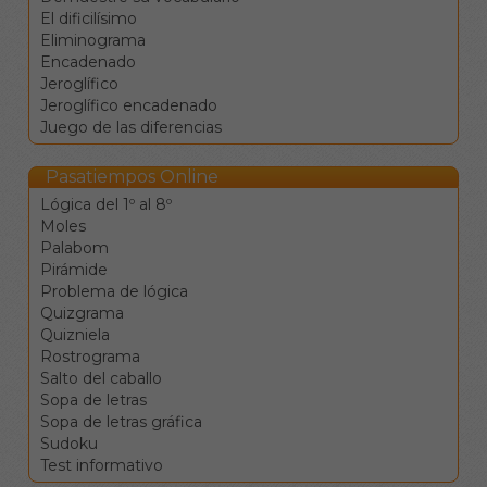
El dificilísimo
cuadros negros.
Eliminograma
Las flechas ← ↑ → ↓
Encadenado
sirven para moverse
Jeroglífico
entre las celdas en las
Jeroglífico encadenado
cuatro direcciones.
Juego de las diferencias
El tabulador |→ sirve
para saltar a la
siguiente definición.
Pasatiempos Online
La barra de espacio
Lógica del 1º al 8º
cambia la dirección de
Moles
desplazamiento.
Palabom
La tecla de retroceso
Pirámide
borra el valor de la
Problema de lógica
casilla (también los
Quizgrama
cuadros negros) y se
Quizniela
mueve a la anterior.
Rostrograma
La tecla de borrado
Salto del caballo
(supr) borra el valor de
Sopa de letras
la casilla (también los
Sopa de letras gráfica
cuadros negros) sin
Sudoku
moverse.
Test informativo
Clique en una