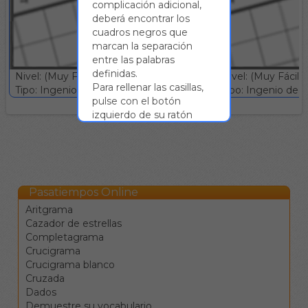
complicación adicional,
deberá encontrar los
cuadros negros que
marcan la separación
entre las palabras
definidas.
Nivel: (Muy Fácil)
Nivel: (Muy Fácil)
Para rellenar las casillas,
Tipo: Ingenio deductivo :: Gratuito
Tipo: Ingenio deduc
pulse con el botón
izquierdo de su ratón
sobre la casilla que desee
y presione la letra a
introducir en su teclado.
Al hacerlo, la casilla
seleccionada quedará
Pasatiempos Online
rellenada con dicha letra y
Aritgrama
se seleccionará la
Cazador de estrellas
siguiente. Así, podrá
Completagrama
rellenar todas las casillas
Crucigrama
de la palabra sin
Crucigrama blanco
necesidad de pulsar
Cruzada
sobre cada una de ellas.
Dados
Las teclas de control
Demuestre su vocabulario
(Ctrl) activan los