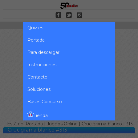
Quiz.es
Portada
Para descargar
Instrucciones
Contacto
Soluciones
Bases Concurso
Tienda
Está en:
Portada
|
Juegos Online
|
Crucigrama-blanco
| 313
Crucigrama blanco #313