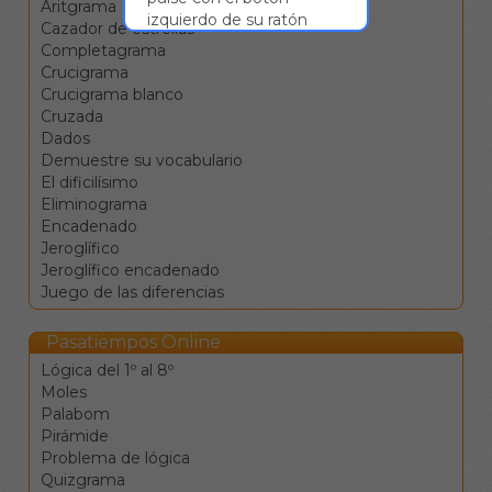
Aritgrama
izquierdo de su ratón
Cazador de estrellas
sobre la casilla que desee
Completagrama
y presione la letra a
Crucigrama
introducir en su teclado.
Crucigrama blanco
Al hacerlo, la casilla
Cruzada
seleccionada quedará
Dados
rellenada con dicha letra y
Demuestre su vocabulario
se seleccionará la
El dificilísimo
siguiente. Así, podrá
Eliminograma
rellenar todas las casillas
Encadenado
de la palabra sin
Jeroglífico
necesidad de pulsar
Jeroglífico encadenado
sobre cada una de ellas.
Juego de las diferencias
Las teclas de control
(Ctrl) activan los
Pasatiempos Online
cuadros negros.
Lógica del 1º al 8º
Las flechas ← ↑ → ↓
Moles
sirven para moverse
Palabom
entre las celdas en las
Pirámide
cuatro direcciones.
Problema de lógica
El tabulador |→ sirve
Quizgrama
para saltar a la