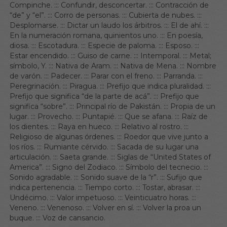
Compinche.
:::
Confundir, desconcertar.
:::
Contracción de
“de” y “el”.
:::
Corro de personas.
:::
Cubierta de nubes.
:::
Desplomarse.
:::
Dictar un laudo los árbitros.
:::
El de ahí.
:::
En la numeración romana, quinientos uno.
:::
En poesía,
diosa.
:::
Escotadura.
:::
Especie de paloma.
:::
Esposo.
:::
Estar encendido.
:::
Guiso de carne.
:::
Intemporal.
:::
Metal;
símbolo, Y.
:::
Nativa de Aram.
:::
Nativa de Mena.
:::
Nombre
de varón.
:::
Padecer.
:::
Parar con el freno.
:::
Parranda.
:::
Peregrinación.
:::
Piragua.
:::
Prefijo que indica pluralidad.
:::
Prefijo que significa “de la parte de acá”.
:::
Prefijo que
significa “sobre”.
:::
Principal río de Pakistán.
:::
Propia de un
lugar.
:::
Provecho.
:::
Puntapié.
:::
Que se afana.
:::
Raíz de
los dientes.
:::
Raya en hueco.
:::
Relativo al rostro.
:::
Religioso de algunas órdenes.
:::
Roedor que vive junto a
los ríos.
:::
Rumiante cérvido.
:::
Sacada de su lugar una
articulación.
:::
Saeta grande.
:::
Siglas de “United States of
America”.
:::
Signo del Zodiaco.
:::
Símbolo del tecnecio.
:::
Sonido agradable.
:::
Sonido suave de la “r”.
:::
Sufijo que
indica pertenencia.
:::
Tiempo corto.
:::
Tostar, abrasar.
:::
Undécimo.
:::
Valor impetuoso.
:::
Veinticuatro horas.
:::
Veneno.
:::
Venenoso.
:::
Volver en sí.
:::
Volver la proa un
buque.
:::
Voz de cansancio.