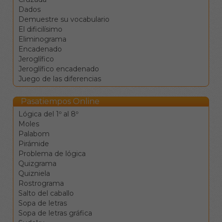
celdas
Dados
correspondientes.
Demuestre su vocabulario
Los botones de
El dificilísimo
comprobar, pista y
Eliminograma
solución le ayudarán en el
Encadenado
caso de que vea
Jeroglífico
encallado, pero conllevan
Jeroglífico encadenado
penalizaciones en la
Juego de las diferencias
puntuación final.
Pasatiempos Online
Lógica del 1º al 8º
Moles
Palabom
Pirámide
Problema de lógica
Quizgrama
Quizniela
Rostrograma
Salto del caballo
Sopa de letras
Sopa de letras gráfica