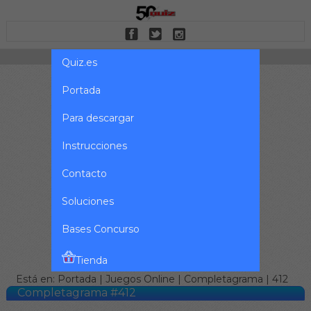
Quiz.es
Portada
Para descargar
Instrucciones
Contacto
Soluciones
Bases Concurso
Tienda
Está en:
Portada
|
Juegos Online
|
Completagrama
| 412
Completagrama #412