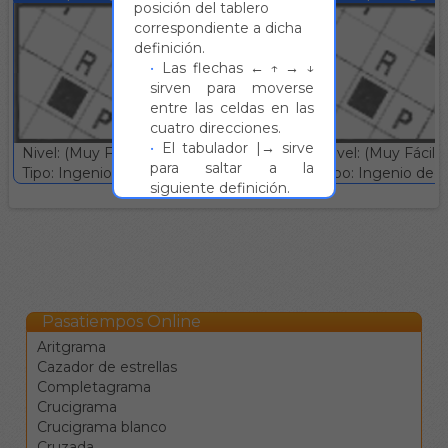
posición del tablero
correspondiente a dicha
definición.
Las flechas ← ↑ → ↓
sirven para moverse
entre las celdas en las
cuatro direcciones.
El tabulador |→ sirve
Nivel: (Muy Fácil)
Nivel: (Muy Fácil)
para saltar a la
Tipo: Ingenio deductivo :: Gratuito
Tipo: Ingenio deduc
siguiente definición.
La barra de espacio
cambia la dirección de
desplazamiento.
La tecla de retroceso
borra el valor de la
casilla y se mueve a la
Pasatiempos Online
anterior.
Aritgrama
La tecla de borrado
Cazador de estrellas
(supr) borra el valor de
Completagrama
la casilla sin moverse.
Crucigrama
Clique en una
Crucigrama blanco
definición para ir a la
Cruzada