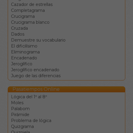
Clique en una
Cazador de estrellas
definición para ir a la
Completagrama
celdas
Crucigrama
correspondientes.
Crucigrama blanco
Los botones de
Cruzada
comprobar, pista y
Dados
solución le ayudarán en el
Demuestre su vocabulario
caso de que vea
El dificilísimo
encallado, pero conllevan
Eliminograma
penalizaciones en la
Encadenado
puntuación final.
Jeroglífico
Jeroglífico encadenado
Juego de las diferencias
Pasatiempos Online
Lógica del 1º al 8º
Moles
Palabom
Pirámide
Problema de lógica
Quizgrama
Quizniela