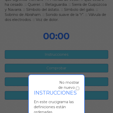
ha cesado.
:::
Querer.
:::
Retaguardia.
:::
Sierra de Guipúzcoa
y Navarra.
:::
Símbolo del ástato.
:::
Símbolo del galio.
:::
Sobrino de Abraham.
:::
Sonido suave de la “r”.
:::
Válvula de
dos electrodos.
:::
Voz de dolor.
00:00
No mostrar
de nuevo
INSTRUCCIONES
En este crucigrama las
definiciones están
ordenadas