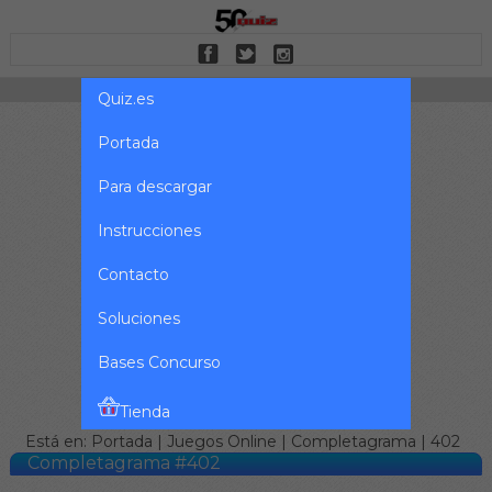
Quiz.es
Portada
Para descargar
Instrucciones
Contacto
Soluciones
Bases Concurso
Tienda
Está en:
Portada
|
Juegos Online
|
Completagrama
| 402
Completagrama #402