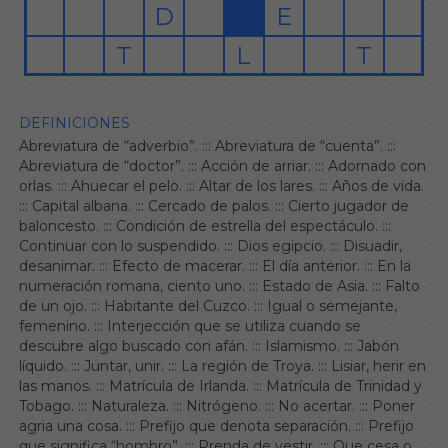
DEFINICIONES
Abreviatura de “adverbio”.
:::
Abreviatura de “cuenta”.
:::
Abreviatura de “doctor”.
:::
Acción de arriar.
:::
Adornado con
orlas.
:::
Ahuecar el pelo.
:::
Altar de los lares.
:::
Años de vida.
:::
Capital albana.
:::
Cercado de palos.
:::
Cierto jugador de
baloncesto.
:::
Condición de estrella del espectáculo.
:::
Continuar con lo suspendido.
:::
Dios egipcio.
:::
Disuadir,
desanimar.
:::
Efecto de macerar.
:::
El día anterior.
:::
En la
numeración romana, ciento uno.
:::
Estado de Asia.
:::
Falto
de un ojo.
:::
Habitante del Cuzco.
:::
Igual o semejante,
femenino.
:::
Interjección que se utiliza cuando se
descubre algo buscado con afán.
:::
Islamismo.
:::
Jabón
líquido.
:::
Juntar, unir.
:::
La región de Troya.
:::
Lisiar, herir en
las manos.
:::
Matrícula de Irlanda.
:::
Matrícula de Trinidad y
Tobago.
:::
Naturaleza.
:::
Nitrógeno.
:::
No acertar.
:::
Poner
agria una cosa.
:::
Prefijo que denota separación.
:::
Prefijo
que significa “hombro”.
:::
Prenda de vestir.
:::
Que cesa o