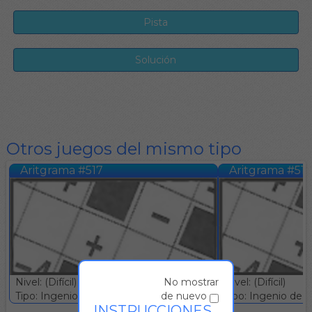
Otros juegos del mismo tipo
Aritgrama #517
Aritgrama #51
Nivel: (Difícil)
Nivel: (Difícil)
No mostrar
Tipo: Ingenio deductivo :: Gratuito
Tipo: Ingenio deduc
de nuevo
INSTRUCCIONES