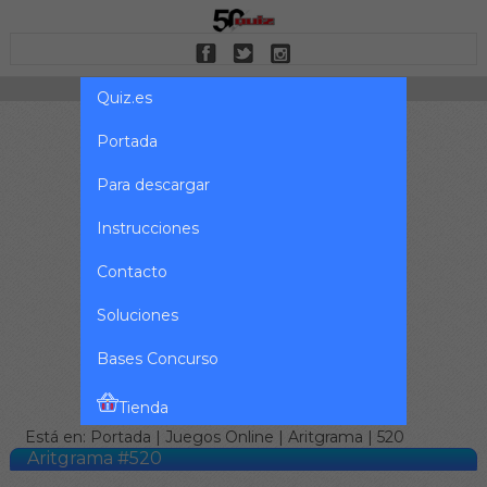
Quiz.es
Portada
Para descargar
Instrucciones
Contacto
Soluciones
Bases Concurso
Tienda
Está en:
Portada
|
Juegos Online
|
Aritgrama
| 520
Aritgrama #520