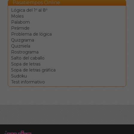
Clique en una
Pasatiempos Online
definición para ir a la
Lógica del 1º al 8º
celdas
Moles
correspondientes.
Palabom
Los botones de
Pirámide
comprobar, pista y
Problema de lógica
solución le ayudarán en el
Quizgrama
caso de que vea
Quizniela
encallado, pero conllevan
Rostrograma
penalizaciones en la
Salto del caballo
puntuación final.
Sopa de letras
Sopa de letras gráfica
Sudoku
Test informativo