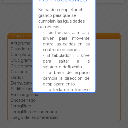
Se ha de completar el
gráfico para que se
cumplan las igualdades
numéricas.
Las flechas ← ↑ → ↓
Pasatiempos Online
sirven para moverse
Aritgrama
entre las celdas en las
Cazador de estrellas
cuatro direcciones.
Completagrama
El tabulador |→ sirve
Crucigrama
para saltar a la
Crucigrama blanco
siguiente definición.
Cruzada
La barra de espacio
Dados
cambia la dirección de
Demuestre su vocabulario
desplazamiento.
El dificilísimo
La tecla de retroceso
Eliminograma
borra el valor de la
Encadenado
casilla y se mueve a la
Jeroglífico
anterior.
Jeroglífico encadenado
La tecla de borrado
Juego de las diferencias
(supr) borra el valor de
la casilla sin moverse.