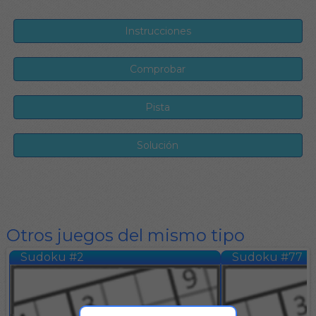
Otros juegos del mismo tipo
Sudoku #2
Sudoku #77