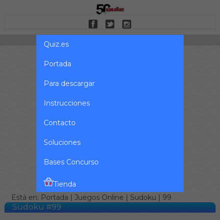
Quiz.es
Portada
Para descargar
Instrucciones
Contacto
Soluciones
Bases Concurso
Tienda
Está en:
Portada
|
Juegos Online
|
Sudoku
| 99
Sudoku #99