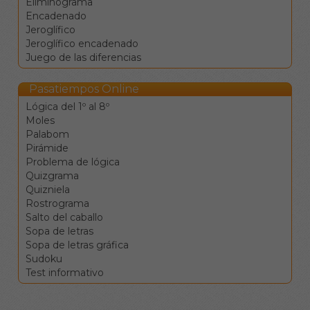
Eliminograma
desplazamiento.
Encadenado
La tecla de retroceso
Jeroglífico
borra el valor de la
Jeroglífico encadenado
casilla y se mueve a la
Juego de las diferencias
anterior.
La tecla de borrado
(supr) borra el valor de
Pasatiempos Online
la casilla sin moverse.
Lógica del 1º al 8º
Clique en una
Moles
definición para ir a la
Palabom
celdas
Pirámide
correspondientes.
Problema de lógica
Los botones de
Quizgrama
comprobar, pista y
Quizniela
solución le ayudarán en el
Rostrograma
caso de que vea
Salto del caballo
encallado, pero conllevan
Sopa de letras
penalizaciones en la
Sopa de letras gráfica
puntuación final.
Sudoku
Test informativo