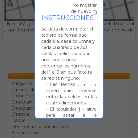
No mostrar
de nuevo
INSTRUCCIONES
Nivel: (Muy Fácil)
Nivel: (Muy Fácil)
Se trata de completar el
Tipo: Ingenio deductivo :: Gratuito
Tipo: Ingenio deduc
tablero de forma que
cada fila, cada columna y
cada cuadrado de 3x3
casillas (delimitado por
una línea gruesa)
contenga los números
del 1 al 9 sin que falte ni
Pasatiempos Online
se repita ninguno.
Aritgrama
Las flechas ← ↑ → ↓
Cazador de estrellas
sirven para moverse
Completagrama
entre las celdas en las
Crucigrama
cuatro direcciones.
Crucigrama blanco
El tabulador |→ sirve
Cruzada
para saltar a la
Dados
siguiente definición.
Demuestre su vocabulario
La barra de espacio
El dificilísimo
cambia la dirección de