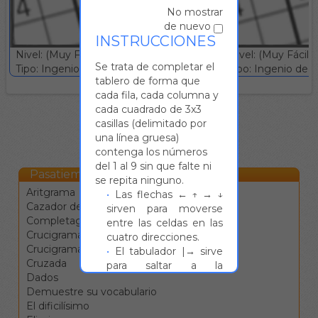
No mostrar
de nuevo
INSTRUCCIONES
Nivel: (Muy Fácil)
Nivel: (Muy Fácil)
Se trata de completar el
Tipo: Ingenio deductivo :: Gratuito
Tipo: Ingenio deduc
tablero de forma que
cada fila, cada columna y
cada cuadrado de 3x3
casillas (delimitado por
una línea gruesa)
contenga los números
del 1 al 9 sin que falte ni
Pasatiempos Online
se repita ninguno.
Aritgrama
Las flechas ← ↑ → ↓
Cazador de estrellas
sirven para moverse
Completagrama
entre las celdas en las
Crucigrama
cuatro direcciones.
Crucigrama blanco
El tabulador |→ sirve
Cruzada
para saltar a la
Dados
siguiente definición.
Demuestre su vocabulario
La barra de espacio
El dificilísimo
cambia la dirección de