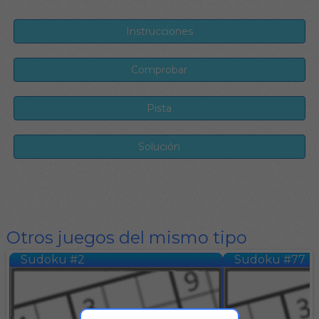
Otros juegos del mismo tipo
Sudoku #2
Sudoku #77