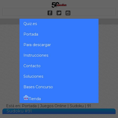
Quiz.es
Portada
Para descargar
Instrucciones
Contacto
Soluciones
Bases Concurso
Tienda
Está en:
Portada
|
Juegos Online
|
Sudoku
| 91
Sudoku #91