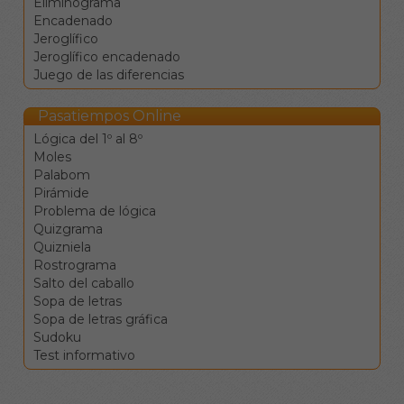
Eliminograma
desplazamiento.
Encadenado
La tecla de retroceso
Jeroglífico
borra el valor de la
Jeroglífico encadenado
casilla y se mueve a la
Juego de las diferencias
anterior.
La tecla de borrado
(supr) borra el valor de
Pasatiempos Online
la casilla sin moverse.
Lógica del 1º al 8º
Clique en una
Moles
definición para ir a la
Palabom
celdas
Pirámide
correspondientes.
Problema de lógica
Los botones de
Quizgrama
comprobar, pista y
Quizniela
solución le ayudarán en el
Rostrograma
caso de que vea
Salto del caballo
encallado, pero conllevan
Sopa de letras
penalizaciones en la
Sopa de letras gráfica
puntuación final.
Sudoku
Test informativo