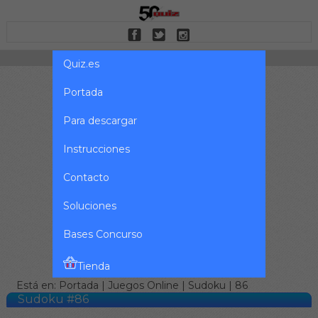
Quiz.es
Portada
Para descargar
Instrucciones
Contacto
Soluciones
Bases Concurso
Tienda
Está en:
Portada
|
Juegos Online
|
Sudoku
| 86
Sudoku #86