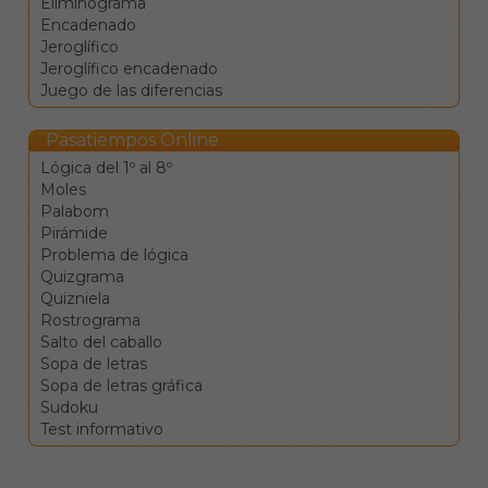
Eliminograma
desplazamiento.
Encadenado
La tecla de retroceso
Jeroglífico
borra el valor de la
Jeroglífico encadenado
casilla y se mueve a la
Juego de las diferencias
anterior.
La tecla de borrado
(supr) borra el valor de
Pasatiempos Online
la casilla sin moverse.
Lógica del 1º al 8º
Clique en una
Moles
definición para ir a la
Palabom
celdas
Pirámide
correspondientes.
Problema de lógica
Los botones de
Quizgrama
comprobar, pista y
Quizniela
solución le ayudarán en el
Rostrograma
caso de que vea
Salto del caballo
encallado, pero conllevan
Sopa de letras
penalizaciones en la
Sopa de letras gráfica
puntuación final.
Sudoku
Test informativo