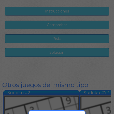
Otros juegos del mismo tipo
Sudoku #2
Sudoku #77