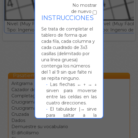
No mostrar
de nuevo
INSTRUCCIONES
Nivel: (Muy Fácil)
Nivel: (Muy Fácil)
Se trata de completar el
Tipo: Ingenio deductivo :: Gratuito
Tipo: Ingenio deduc
tablero de forma que
cada fila, cada columna y
cada cuadrado de 3x3
casillas (delimitado por
una línea gruesa)
contenga los números
del 1 al 9 sin que falte ni
Pasatiempos Online
se repita ninguno.
Aritgrama
Las flechas ← ↑ → ↓
Cazador de estrellas
sirven para moverse
Completagrama
entre las celdas en las
Crucigrama
cuatro direcciones.
Crucigrama blanco
El tabulador |→ sirve
Cruzada
para saltar a la
Dados
siguiente definición.
Demuestre su vocabulario
La barra de espacio
El dificilísimo
cambia la dirección de