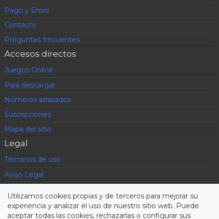
Pago y Envío
Contacto
Preguntas frecuentes
Accesos directos
Juegos Online
Para descargar
Números atrasados
Suscripciones
Mapa del sitio
Legal
Términos de uso
Aviso Legal
Política de privacidad
Utilizamos cookies propias y de terceros para mejorar su
Condiciones contratación
experiencia y analizar el uso de nuestro sitio web. Puede
aceptar todas las cookies, rechazarlas o configurar sus
Cookies