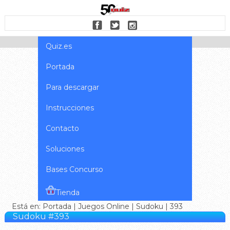
Quiz.es
Portada
Para descargar
Instrucciones
Contacto
Soluciones
Bases Concurso
Tienda
Está en:
Portada
|
Juegos Online
|
Sudoku
| 393
Sudoku #393