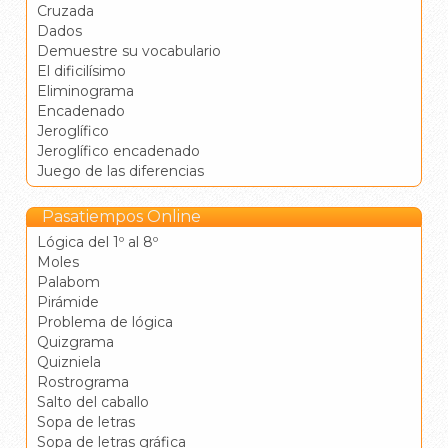
Cruzada
Dados
Demuestre su vocabulario
El dificilísimo
Eliminograma
Encadenado
Jeroglífico
Jeroglífico encadenado
Juego de las diferencias
Pasatiempos Online
Lógica del 1º al 8º
Moles
Palabom
Pirámide
Problema de lógica
Quizgrama
Quizniela
Rostrograma
Salto del caballo
Sopa de letras
Sopa de letras gráfica