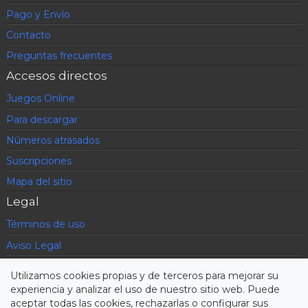
Pago y Envío
Contacto
Preguntas frecuentes
Accesos directos
Juegos Online
Para descargar
Números atrasados
Suscripciones
Mapa del sitio
Legal
Términos de uso
Aviso Legal
Política de privacidad
Utilizamos cookies propias y de terceros para mejorar su
Condiciones contratación
experiencia y analizar el uso de nuestro sitio web. Puede
aceptar todas las cookies, rechazarlas o configurar sus
Cookies