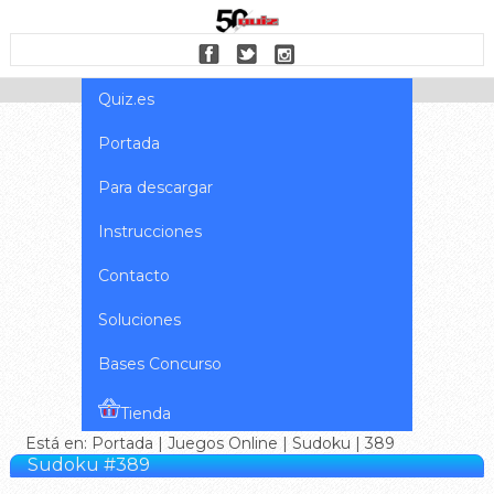
Quiz.es
Portada
Para descargar
Instrucciones
Contacto
Soluciones
Bases Concurso
Tienda
Está en:
Portada
|
Juegos Online
|
Sudoku
| 389
Sudoku #389