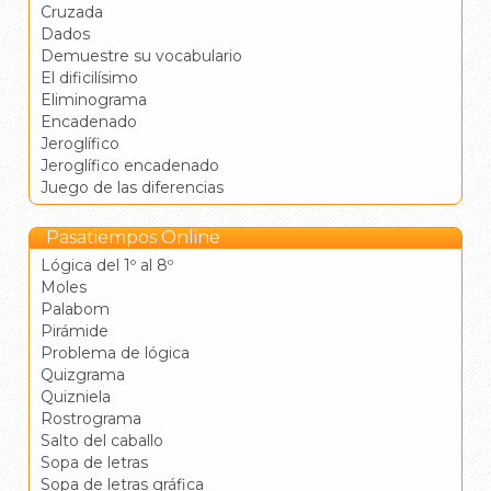
Cruzada
Dados
Demuestre su vocabulario
El dificilísimo
Eliminograma
Encadenado
Jeroglífico
Jeroglífico encadenado
Juego de las diferencias
Pasatiempos Online
Lógica del 1º al 8º
Moles
Palabom
Pirámide
Problema de lógica
Quizgrama
Quizniela
Rostrograma
Salto del caballo
Sopa de letras
Sopa de letras gráfica