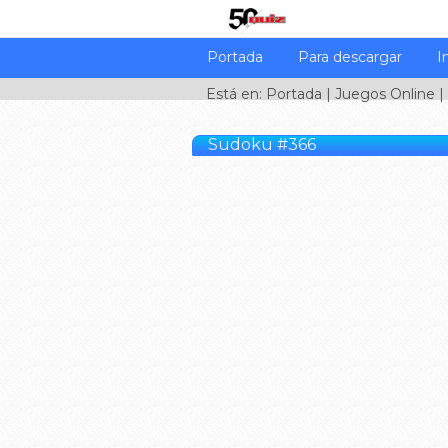
Portada
Para descargar
I
Está en:
Portada
|
Juegos Online
|
Sudoku #366