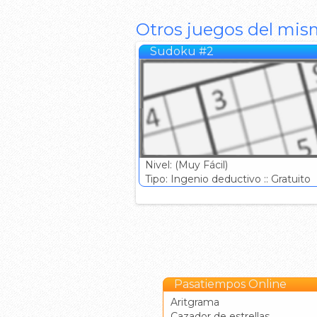
Otros juegos del mis
Sudoku #2
Nivel: (Muy Fácil)
Tipo: Ingenio deductivo :: Gratuito
Pasatiempos Online
Aritgrama
Cazador de estrellas