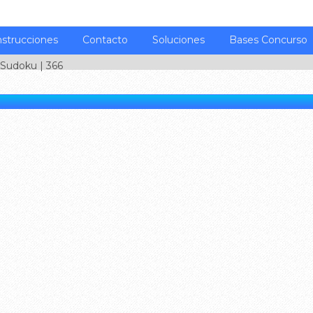
nstrucciones
Contacto
Soluciones
Bases Concurso
Sudoku
| 366