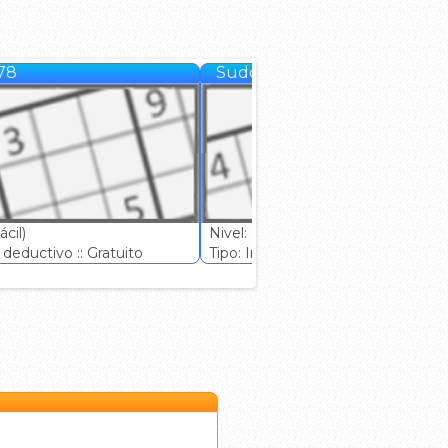
78
Sudoku #79
cil)
Nivel: (Muy Fácil)
deductivo :: Gratuito
Tipo: Ingenio deductivo :: Gratuito