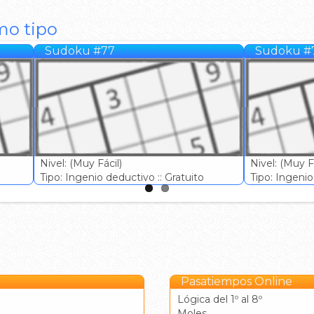
mo tipo
Sudoku #77
Sudoku #
Nivel: (Muy Fácil)
Nivel: (Muy Fá
Tipo: Ingenio deductivo :: Gratuito
Tipo: Ingenio 
Pasatiempos Online
Lógica del 1º al 8º
Moles