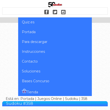
Quiz.es
Portada
Para descargar
Instrucciones
Contacto
Soluciones
Bases Concurso
Tienda
Está en:
Portada
|
Juegos Online
|
Sudoku
| 358
Sudoku #358