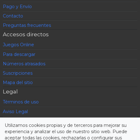
Pago y Envío
Contacto
Preguntas frecuentes
Accesos directos
Juegos Online
Para descargar
Números atrasados
Suscripciones
Mapa del sitio
Legal
Términos de uso
Aviso Legal
Política de privacidad
Utilizamos cookies propias y de terceros para mejorar su
Condiciones contratación
experiencia y analizar el uso de nuestro sitio web. Puede
aceptar todas las cookies, rechazarlas o configurar sus
Cookies