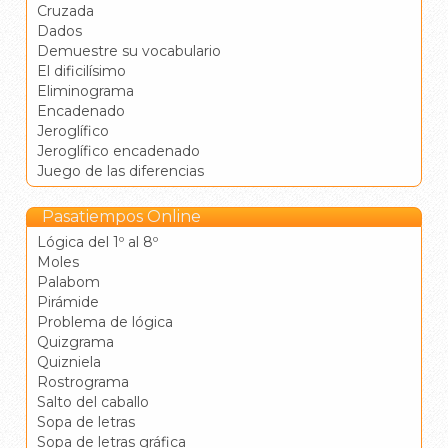
Cruzada
Dados
Demuestre su vocabulario
El dificilísimo
Eliminograma
Encadenado
Jeroglífico
Jeroglífico encadenado
Juego de las diferencias
Pasatiempos Online
Lógica del 1º al 8º
Moles
Palabom
Pirámide
Problema de lógica
Quizgrama
Quizniela
Rostrograma
Salto del caballo
Sopa de letras
Sopa de letras gráfica