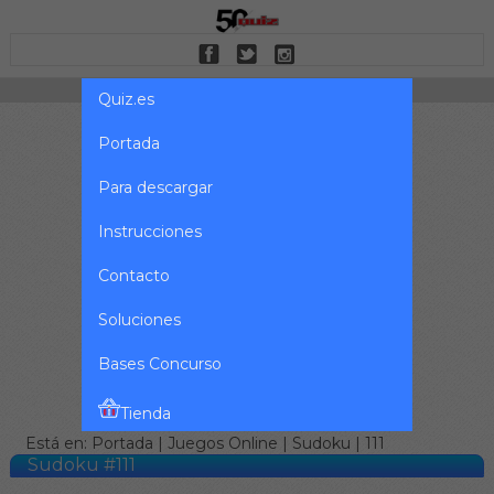
Quiz.es
Portada
Para descargar
Instrucciones
Contacto
Soluciones
Bases Concurso
Tienda
Está en:
Portada
|
Juegos Online
|
Sudoku
| 111
Sudoku #111