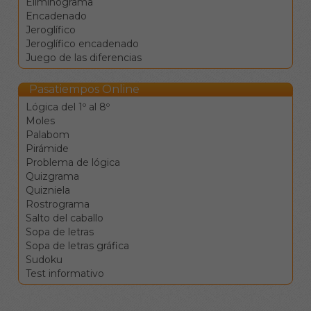
Eliminograma
desplazamiento.
Encadenado
La tecla de retroceso
Jeroglífico
borra el valor de la
Jeroglífico encadenado
casilla y se mueve a la
Juego de las diferencias
anterior.
La tecla de borrado
(supr) borra el valor de
Pasatiempos Online
la casilla sin moverse.
Lógica del 1º al 8º
Clique en una
Moles
definición para ir a la
Palabom
celdas
Pirámide
correspondientes.
Problema de lógica
Los botones de
Quizgrama
comprobar, pista y
Quizniela
solución le ayudarán en el
Rostrograma
caso de que vea
Salto del caballo
encallado, pero conllevan
Sopa de letras
penalizaciones en la
Sopa de letras gráfica
puntuación final.
Sudoku
Test informativo