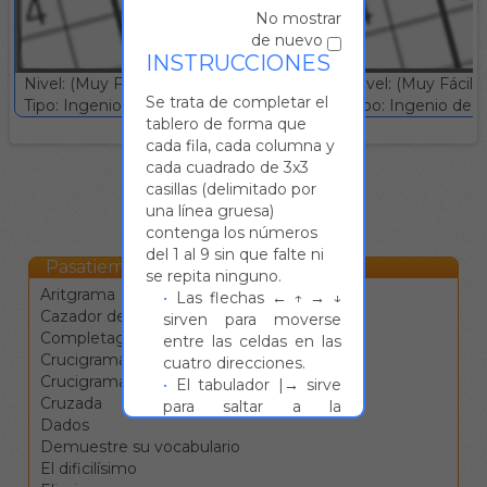
No mostrar
de nuevo
INSTRUCCIONES
Nivel: (Muy Fácil)
Nivel: (Muy Fácil)
Se trata de completar el
Tipo: Ingenio deductivo :: Gratuito
Tipo: Ingenio deduc
tablero de forma que
cada fila, cada columna y
cada cuadrado de 3x3
casillas (delimitado por
una línea gruesa)
contenga los números
del 1 al 9 sin que falte ni
Pasatiempos Online
se repita ninguno.
Aritgrama
Las flechas ← ↑ → ↓
Cazador de estrellas
sirven para moverse
Completagrama
entre las celdas en las
Crucigrama
cuatro direcciones.
Crucigrama blanco
El tabulador |→ sirve
Cruzada
para saltar a la
Dados
siguiente definición.
Demuestre su vocabulario
La barra de espacio
El dificilísimo
cambia la dirección de