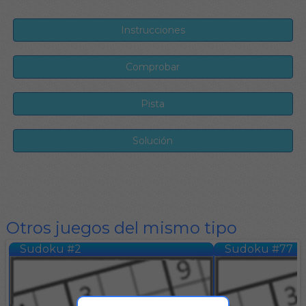
Otros juegos del mismo tipo
Sudoku #2
Sudoku #77