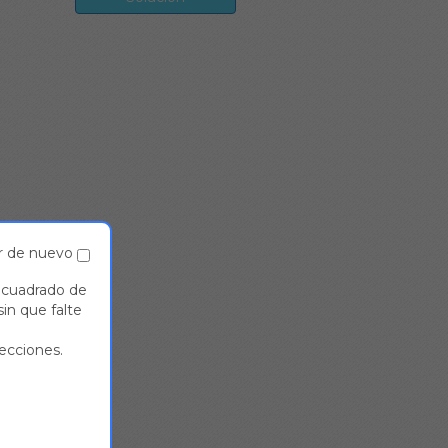
r de nuevo
a cuadrado de
sin que falte
recciones.