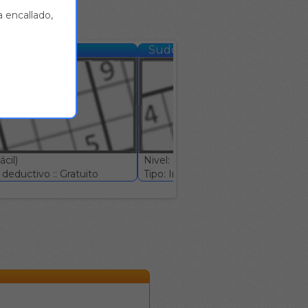
 encallado,
78
Sudoku #79
cil)
Nivel: (Muy Fácil)
deductivo :: Gratuito
Tipo: Ingenio deductivo :: Gratuito