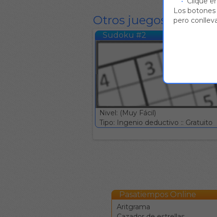
Clique en
Los botones 
Otros juegos del mis
pero conlleva
Sudoku #2
Nivel: (Muy Fácil)
Tipo: Ingenio deductivo :: Gratuito
Pasatiempos Online
Aritgrama
Cazador de estrellas