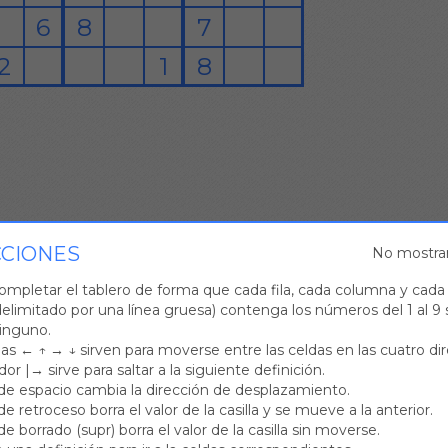
CCIONES
No mostra
completar el tablero de forma que cada fila, cada columna y cad
(delimitado por una línea gruesa) contenga los números del 1 al 9 
ninguno.
has ← ↑ → ↓ sirven para moverse entre las celdas en las cuatro di
dor |→ sirve para saltar a la siguiente definición.
 de espacio cambia la dirección de desplazamiento.
de retroceso borra el valor de la casilla y se mueve a la anterior.
de borrado (supr) borra el valor de la casilla sin moverse.