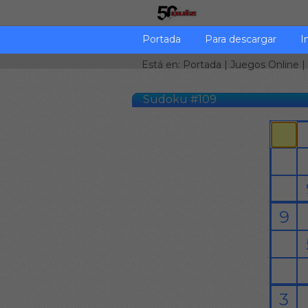
Portada
Para descargar
I
Está en:
Portada
|
Juegos Online
|
Sudoku #109