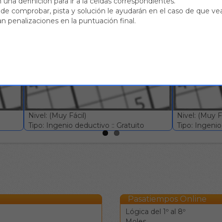
 una definición para ir a la celdas correspondientes.
de comprobar, pista y solución le ayudarán en el caso de que vea
mo tipo
n penalizaciones en la puntuación final.
Sudoku #77
Sudoku #
Nivel: (Muy Fácil)
Nivel: (Muy Fá
Tipo: Ingenio deductivo :: Gratuito
Tipo: Ingenio 
Pasatiempos Online
Lógica del 1º al 8º
Moles