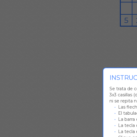
INSTRU
Se trata de 
3x3 casillas 
ni se repita 
Las flec
El tabula
La barra
La tecla 
La tecla 