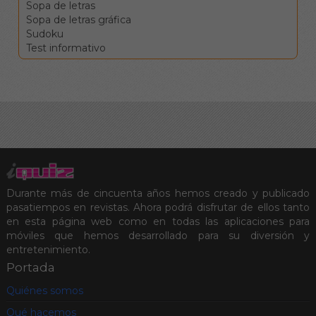
Sopa de letras
la casilla sin moverse.
Sopa de letras gráfica
Clique en una
Sudoku
definición para ir a la
Test informativo
celdas
correspondientes.
Los botones de
comprobar, pista y
solución le ayudarán en el
caso de que vea
encallado, pero conllevan
penalizaciones en la
puntuación final.
Durante más de cincuenta años hemos creado y publicado
pasatiempos en revistas. Ahora podrá disfrutar de ellos tanto
en esta página web como en todas las aplicaciones para
móviles que hemos desarrollado para su diversión y
entretenimiento.
Portada
Quiénes somos
Qué hacemos