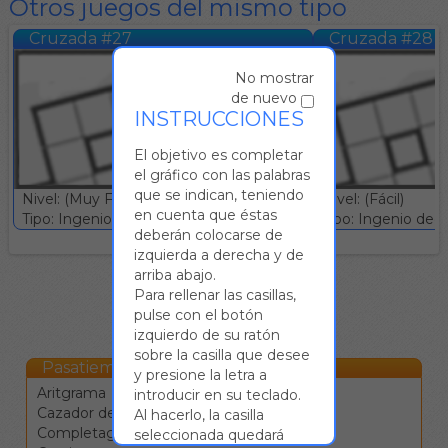
Otros juegos del mismo tipo
Cruzada #27
Cruzada #28
No mostrar
de nuevo
INSTRUCCIONES
El objetivo es completar
el gráfico con las palabras
que se indican, teniendo
Nivel: (Muy Fácil)
Nivel: (Fácil)
en cuenta que éstas
Tipo: Ingenio deductivo :: Gratuito
Tipo: Ingenio deduc
deberán colocarse de
izquierda a derecha y de
arriba abajo.
Para rellenar las casillas,
pulse con el botón
izquierdo de su ratón
sobre la casilla que desee
Pasatiempos Online
y presione la letra a
Aritgrama
introducir en su teclado.
Cazador de estrellas
Al hacerlo, la casilla
Completagrama
seleccionada quedará