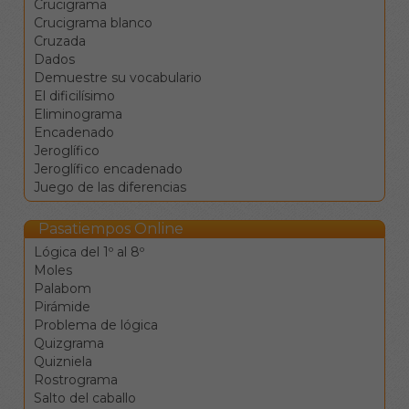
Crucigrama
rellenada con dicha letra y
Crucigrama blanco
se seleccionará la
Cruzada
siguiente. Así, podrá
Dados
rellenar todas las casillas
Demuestre su vocabulario
de la palabra sin
El dificilísimo
necesidad de pulsar
Eliminograma
sobre cada una de ellas.
Encadenado
Las flechas ← ↑ → ↓
Jeroglífico
sirven para moverse
Jeroglífico encadenado
entre las celdas en las
Juego de las diferencias
cuatro direcciones.
El tabulador |→ sirve
para saltar a la
Pasatiempos Online
siguiente definición.
Lógica del 1º al 8º
La barra de espacio
Moles
cambia la dirección de
Palabom
desplazamiento.
Pirámide
La tecla de retroceso
Problema de lógica
borra el valor de la
Quizgrama
casilla y se mueve a la
Quizniela
anterior.
Rostrograma
La tecla de borrado
Salto del caballo
(supr) borra el valor de