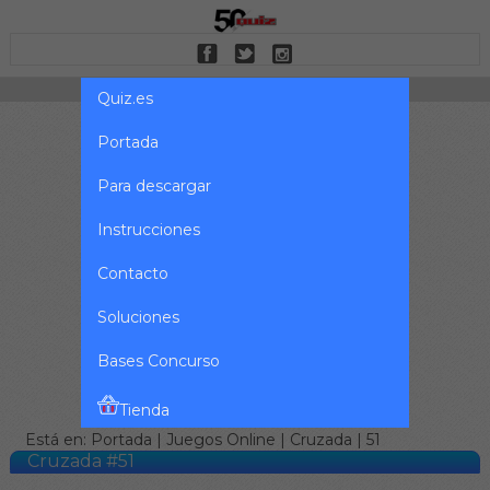
Quiz.es
Portada
Para descargar
Instrucciones
Contacto
Soluciones
Bases Concurso
Tienda
Está en:
Portada
|
Juegos Online
|
Cruzada
| 51
Cruzada #51