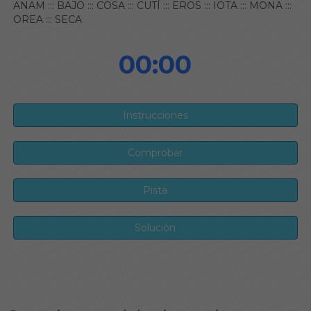
ANAM
:::
BAJO
:::
COSA
:::
CUTÍ
:::
EROS
:::
IOTA
:::
MONA
:::
OREA
:::
SECA
00:00