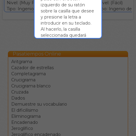
Nivel: (Muy Fácil)
Nivel: (Fácil)
izquierdo de su ratón
Tipo: Ingenio deductivo :: Gratuito
Tipo: Ingenio deduc
sobre la casilla que desee
y presione la letra a
introducir en su teclado.
Al hacerlo, la casilla
seleccionada quedará
rellenada con dicha letra y
se seleccionará la
siguiente. Así, podrá
Pasatiempos Online
rellenar todas las casillas
Aritgrama
de la palabra sin
Cazador de estrellas
necesidad de pulsar
Completagrama
sobre cada una de ellas.
Crucigrama
Las flechas ← ↑ → ↓
Crucigrama blanco
sirven para moverse
Cruzada
entre las celdas en las
Dados
cuatro direcciones.
Demuestre su vocabulario
El tabulador |→ sirve
El dificilísimo
para saltar a la
Eliminograma
siguiente definición.
Encadenado
La barra de espacio
Jeroglífico
cambia la dirección de
Jeroglífico encadenado