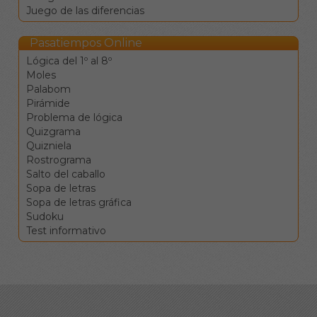
desplazamiento.
Juego de las diferencias
La tecla de retroceso
borra el valor de la
Pasatiempos Online
casilla y se mueve a la
Lógica del 1º al 8º
anterior.
Moles
La tecla de borrado
Palabom
(supr) borra el valor de
Pirámide
la casilla sin moverse.
Problema de lógica
Clique en una
Quizgrama
definición para ir a la
Quizniela
celdas
Rostrograma
correspondientes.
Salto del caballo
Los botones de
Sopa de letras
comprobar, pista y
Sopa de letras gráfica
solución le ayudarán en el
Sudoku
caso de que vea
Test informativo
encallado, pero conllevan
penalizaciones en la
puntuación final.