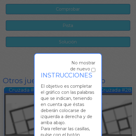
No mostrar
de nuevo
INSTRUCCIONES
Otros juegos del mismo tipo
El objetivo es completar
Cruzada #27
Cruzada #28
el gráfico con las palabras
que se indican, teniendo
en cuenta que éstas
deberán colocarse de
izquierda a derecha y de
arriba abajo.
Para rellenar las casillas,
pulse con el botón