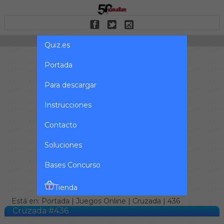
Quiz.es
Portada
Para descargar
Instrucciones
Contacto
Soluciones
Bases Concurso
Tienda
Está en:
Portada
|
Juegos Online
|
Cruzada
| 436
Cruzada #436