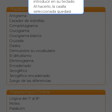
introducir en su teclado.
Al hacerlo, la casilla
Pasatiempos Online
seleccionada quedará
Aritgrama
rellenada con dicha letra y
Cazador de estrellas
se seleccionará la
Completagrama
siguiente. Así, podrá
Crucigrama
rellenar todas las casillas
Crucigrama blanco
de la palabra sin
Cruzada
necesidad de pulsar
Dados
sobre cada una de ellas.
Demuestre su vocabulario
Las flechas ← ↑ → ↓
El dificilísimo
sirven para moverse
Eliminograma
entre las celdas en las
Encadenado
cuatro direcciones.
Jeroglífico
El tabulador |→ sirve
Jeroglífico encadenado
para saltar a la
Juego de las diferencias
siguiente definición.
La barra de espacio
cambia la dirección de
Pasatiempos Online
desplazamiento.
Lógica del 1º al 8º
La tecla de retroceso
Moles
borra el valor de la
Palabom
casilla y se mueve a la