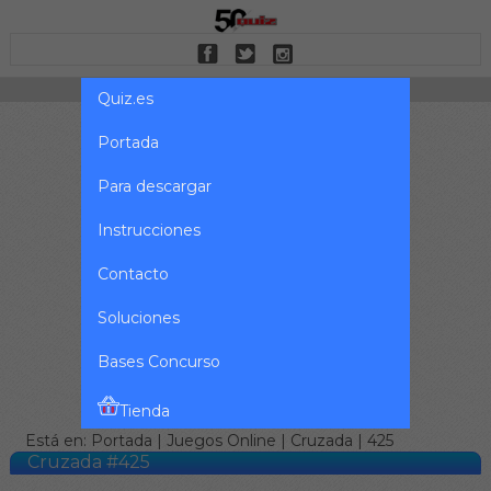
Quiz.es
Portada
Para descargar
Instrucciones
Contacto
Soluciones
Bases Concurso
Tienda
Está en:
Portada
|
Juegos Online
|
Cruzada
| 425
Cruzada #425