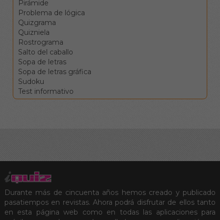
Pirámide
anterior.
Problema de lógica
La tecla de borrado
Quizgrama
(supr) borra el valor de
Quizniela
la casilla sin moverse.
Rostrograma
Clique en una
Salto del caballo
definición para ir a la
Sopa de letras
celdas
Sopa de letras gráfica
correspondientes.
Sudoku
Los botones de
Test informativo
comprobar, pista y
solución le ayudarán en el
caso de que vea
encallado, pero conllevan
penalizaciones en la
puntuación final.
Durante más de cincuenta años hemos creado y publicado
pasatiempos en revistas. Ahora podrá disfrutar de ellos tanto
en esta página web como en todas las aplicaciones para