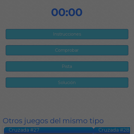
00:00
Otros juegos del mismo tipo
Cruzada #27
Cruzada #28