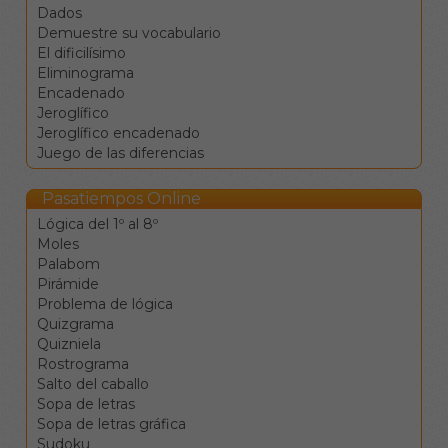
se seleccionará la
Dados
siguiente. Así, podrá
Demuestre su vocabulario
rellenar todas las casillas
El dificilísimo
de la palabra sin
Eliminograma
necesidad de pulsar
Encadenado
sobre cada una de ellas.
Jeroglífico
Las flechas ← ↑ → ↓
Jeroglífico encadenado
sirven para moverse
Juego de las diferencias
entre las celdas en las
cuatro direcciones.
Pasatiempos Online
El tabulador |→ sirve
para saltar a la
Lógica del 1º al 8º
siguiente definición.
Moles
La barra de espacio
Palabom
cambia la dirección de
Pirámide
desplazamiento.
Problema de lógica
La tecla de retroceso
Quizgrama
borra el valor de la
Quizniela
casilla y se mueve a la
Rostrograma
anterior.
Salto del caballo
La tecla de borrado
Sopa de letras
(supr) borra el valor de
Sopa de letras gráfica
la casilla sin moverse.
Sudoku