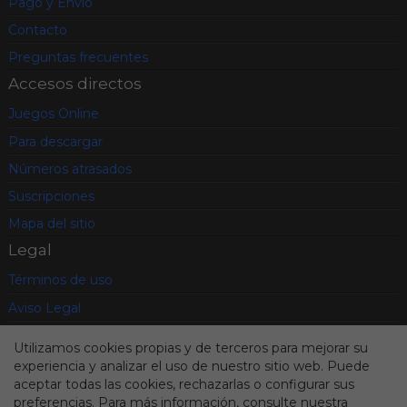
Pago y Envío
Contacto
Preguntas frecuentes
Accesos directos
Juegos Online
Para descargar
Números atrasados
Suscripciones
Mapa del sitio
Legal
Términos de uso
Aviso Legal
Política de privacidad
Utilizamos cookies propias y de terceros para mejorar su
Condiciones contratación
experiencia y analizar el uso de nuestro sitio web. Puede
aceptar todas las cookies, rechazarlas o configurar sus
Cookies
preferencias. Para más información, consulte nuestra