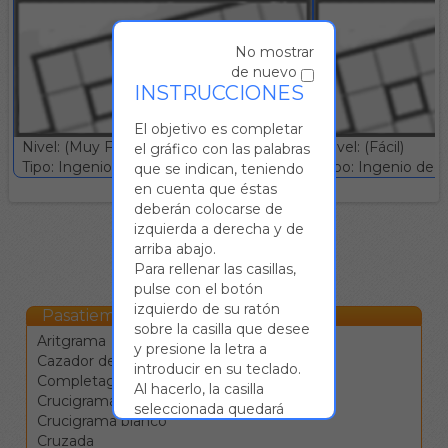
No mostrar
de nuevo
INSTRUCCIONES
El objetivo es completar
Nivel: (Muy Fácil)
Nivel: (Fácil)
el gráfico con las palabras
Tipo: Ingenio deductivo :: Gratuito
Tipo: Ingenio deduc
que se indican, teniendo
en cuenta que éstas
deberán colocarse de
izquierda a derecha y de
arriba abajo.
Para rellenar las casillas,
pulse con el botón
izquierdo de su ratón
Pasatiempos Online
sobre la casilla que desee
Aritgrama
y presione la letra a
Cazador de estrellas
introducir en su teclado.
Completagrama
Al hacerlo, la casilla
Crucigrama
seleccionada quedará
Crucigrama blanco
rellenada con dicha letra y
Cruzada