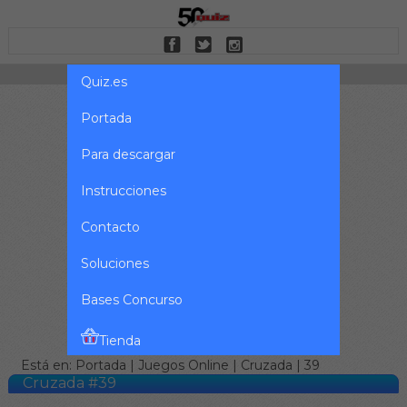
Quiz.es
Portada
Para descargar
Instrucciones
Contacto
Soluciones
Bases Concurso
Tienda
Está en:
Portada
|
Juegos Online
|
Cruzada
| 39
Cruzada #39