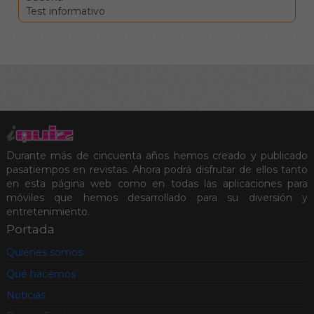
Clique en una
Test informativo
definición para ir a la
celdas
correspondientes.
Los botones de
comprobar, pista y
solución le ayudarán en el
caso de que vea
encallado, pero conllevan
penalizaciones en la
puntuación final.
Durante más de cincuenta años hemos creado y publicado
pasatiempos en revistas. Ahora podrá disfrutar de ellos tanto
en esta página web como en todas las aplicaciones para
móviles que hemos desarrollado para su diversión y
entretenimiento.
Portada
Quiénes somos
Qué hacemos
Noticias