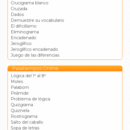
Crucigrama blanco
Cruzada
Dados
Demuestre su vocabulario
El dificilísimo
Eliminograma
Encadenado
Jeroglífico
Jeroglífico encadenado
Juego de las diferencias
Pasatiempos Online
Lógica del 1º al 8º
Moles
Palabom
Pirámide
Problema de lógica
Quizgrama
Quizniela
Rostrograma
Salto del caballo
Sopa de letras