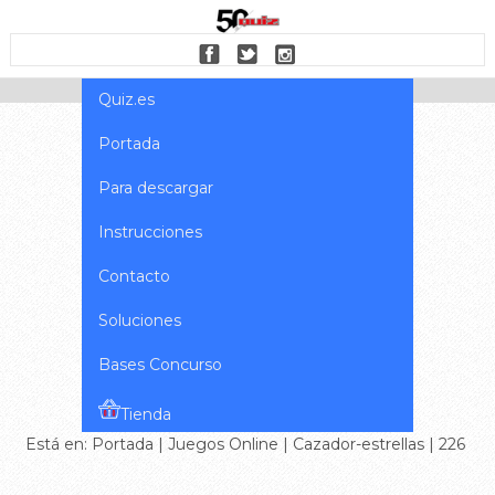
Quiz.es
Portada
Para descargar
Instrucciones
Contacto
Soluciones
Bases Concurso
Tienda
Está en:
Portada
|
Juegos Online
|
Cazador-estrellas
| 226