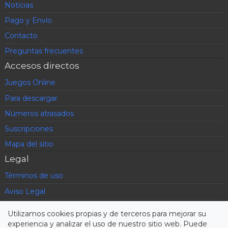
Noticias
Pago y Envío
Contacto
Preguntas frecuentes
Accesos directos
Juegos Online
Para descargar
Números atrasados
Suscripciones
Mapa del sitio
Legal
Términos de uso
Aviso Legal
Política de privacidad
Utilizamos cookies propias y de terceros para mejorar su
Condiciones contratación
experiencia y analizar el uso de nuestro sitio web. Puede