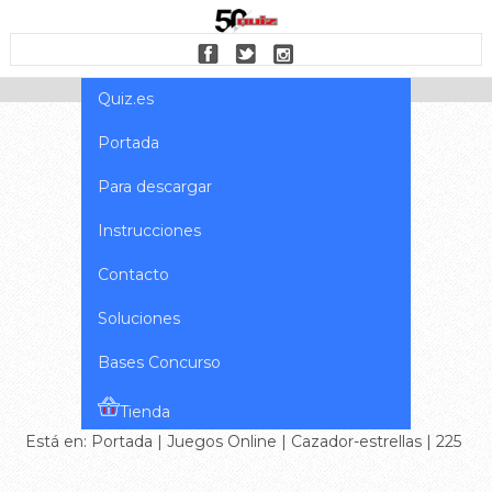
Quiz.es
Portada
Para descargar
Instrucciones
Contacto
Soluciones
Bases Concurso
Tienda
Está en:
Portada
|
Juegos Online
|
Cazador-estrellas
| 225