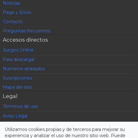
Noticias
Pago y Envío
Contacto
Preguntas frecuentes
Accesos directos
Juegos Online
Para descargar
Números atrasados
Suscripciones
Mapa del sitio
Legal
Términos de uso
Aviso Legal
Política de privacidad
Utilizamos cookies propias y de terceros para mejorar su
Condiciones contratación
experiencia y analizar el uso de nuestro sitio web. Puede