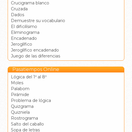
Crucigrama blanco
Cruzada
Dados
Demuestre su vocabulario
El dificilísimo
Eliminograma
Encadenado
Jeroglífico
Jeroglífico encadenado
Juego de las diferencias
Pasatiempos Online
Lógica del 1º al 8º
Moles
Palabom
Pirámide
Problema de lógica
Quizgrama
Quizniela
Rostrograma
Salto del caballo
Sopa de letras