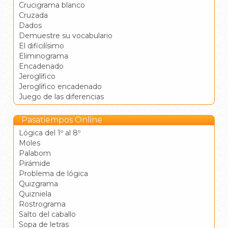
Crucigrama blanco
Cruzada
Dados
Demuestre su vocabulario
El dificilísimo
Eliminograma
Encadenado
Jeroglífico
Jeroglífico encadenado
Juego de las diferencias
Pasatiempos Online
Lógica del 1º al 8º
Moles
Palabom
Pirámide
Problema de lógica
Quizgrama
Quizniela
Rostrograma
Salto del caballo
Sopa de letras