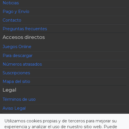
Noticias
Pago y Envío
Contacto
Preguntas frecuentes
Accesos directos
Juegos Online
Para descargar
Números atrasados
Suscripciones
Mapa del sitio
Legal
Términos de uso
Aviso Legal
Política de privacidad
Utilizamos cookies propias y de terceros para mejorar su
Condiciones contratación
experiencia y analizar el uso de nuestro sitio web. Puede