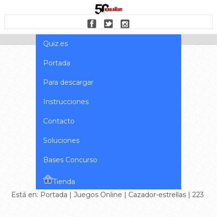
Quiz.es
Portada
Para descargar
Instrucciones
Contacto
Soluciones
Bases Concurso
Tienda
Está en:
Portada
|
Juegos Online
|
Cazador-estrellas
| 223