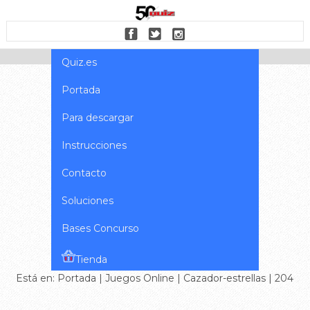
Quiz.es
Portada
Para descargar
Instrucciones
Contacto
Soluciones
Bases Concurso
Tienda
Está en:
Portada
|
Juegos Online
|
Cazador-estrellas
| 204