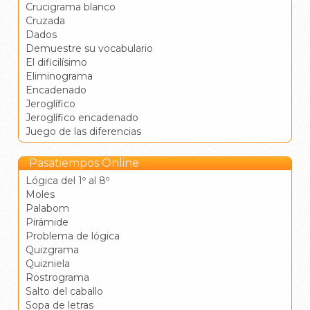
Crucigrama blanco
Cruzada
Dados
Demuestre su vocabulario
El dificilísimo
Eliminograma
Encadenado
Jeroglífico
Jeroglífico encadenado
Juego de las diferencias
Pasatiempos Online
Lógica del 1º al 8º
Moles
Palabom
Pirámide
Problema de lógica
Quizgrama
Quizniela
Rostrograma
Salto del caballo
Sopa de letras