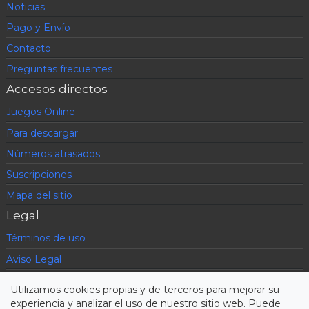
Noticias
Pago y Envío
Contacto
Preguntas frecuentes
Accesos directos
Juegos Online
Para descargar
Números atrasados
Suscripciones
Mapa del sitio
Legal
Términos de uso
Aviso Legal
Política de privacidad
Utilizamos cookies propias y de terceros para mejorar su
Condiciones contratación
experiencia y analizar el uso de nuestro sitio web. Puede