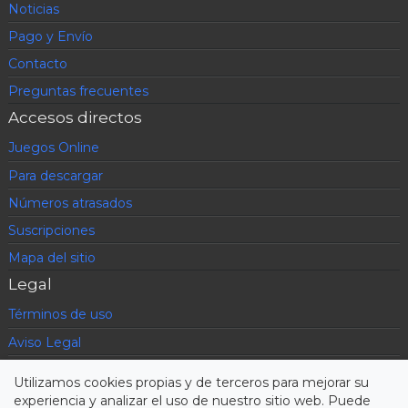
Noticias
Pago y Envío
Contacto
Preguntas frecuentes
Accesos directos
Juegos Online
Para descargar
Números atrasados
Suscripciones
Mapa del sitio
Legal
Términos de uso
Aviso Legal
Política de privacidad
Utilizamos cookies propias y de terceros para mejorar su
Condiciones contratación
experiencia y analizar el uso de nuestro sitio web. Puede