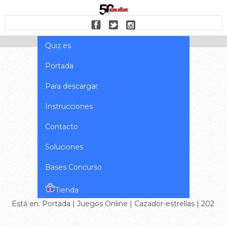
Quiz.es
Portada
Para descargar
Instrucciones
Contacto
Soluciones
Bases Concurso
Tienda
Está en:
Portada
|
Juegos Online
|
Cazador-estrellas
| 202