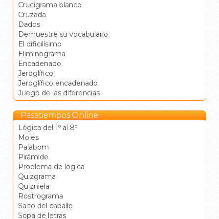
Crucigrama blanco
Cruzada
Dados
Demuestre su vocabulario
El dificilísimo
Eliminograma
Encadenado
Jeroglífico
Jeroglífico encadenado
Juego de las diferencias
Pasatiempos Online
Lógica del 1º al 8º
Moles
Palabom
Pirámide
Problema de lógica
Quizgrama
Quizniela
Rostrograma
Salto del caballo
Sopa de letras