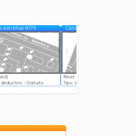
 estrellas #179
Cazador de estrellas #180
cil)
Nivel: (Muy Fácil)
deductivo :: Gratuito
Tipo: Ingenio deductivo :: Gratuito