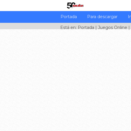
Portada
Para descargar
I
Está en:
Portada
|
Juegos Online
|