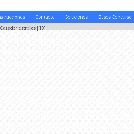
nstrucciones
Contacto
Soluciones
Bases Concurso
Cazador-estrellas
| 191