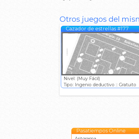
Otros juegos del mis
Cazador de estrellas #177
Nivel: (Muy Fácil)
Tipo: Ingenio deductivo :: Gratuito
Pasatiempos Online
Aritgrama