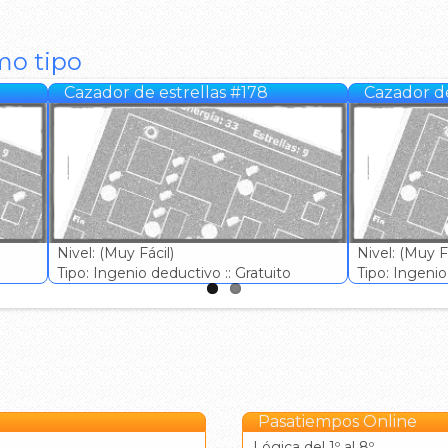
mo tipo
Cazador de estrellas #178
Cazador de
Nivel: (Muy Fácil)
Nivel: (Muy Fá
Tipo: Ingenio deductivo :: Gratuito
Tipo: Ingenio 
Pasatiempos Online
Lógica del 1º al 8º