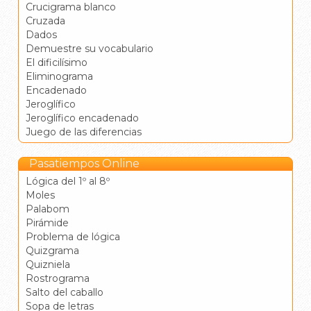
Crucigrama blanco
Cruzada
Dados
Demuestre su vocabulario
El dificilísimo
Eliminograma
Encadenado
Jeroglífico
Jeroglífico encadenado
Juego de las diferencias
Pasatiempos Online
Lógica del 1º al 8º
Moles
Palabom
Pirámide
Problema de lógica
Quizgrama
Quizniela
Rostrograma
Salto del caballo
Sopa de letras