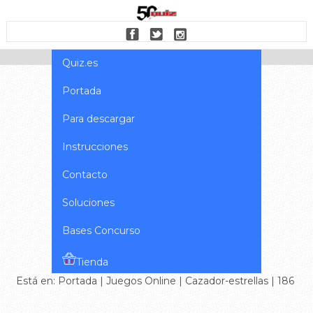
Quiz.es
Portada
Para descargar
Instrucciones
Contacto
Soluciones
Bases Concurso
Tienda
Está en:
Portada
|
Juegos Online
|
Cazador-estrellas
| 186