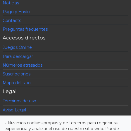
Noticias
Pago y Envío
Contacto
Preguntas frecuentes
Accesos directos
Juegos Online
Para descargar
Números atrasados
Suscripciones
Mapa del sitio
Legal
Términos de uso
Aviso Legal
Política de privacidad
Utilizamos cookies propias y de terceros para mejorar su
Condiciones contratación
experiencia y analizar el uso de nuestro sitio web. Puede