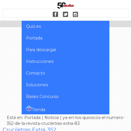
Quiz.es
Portada
Para descargar
Instrucciones
Contacto
Soluciones
Bases Concurso
Tienda
Está en:
Portada
|
Noticia
| ya-en-los-quioscos-el-numero-
352-de-la-revista-cruciletras-extra-83
Cruciletras Extra 352