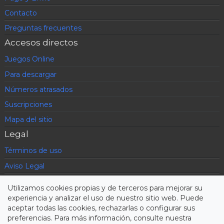
Contacto
Preguntas frecuentes
Accesos directos
Juegos Online
Para descargar
Números atrasados
Suscripciones
Mapa del sitio
Legal
Términos de uso
Aviso Legal
Política de privacidad
Utilizamos cookies propias y de terceros para mejorar su
Condiciones contratación
experiencia y analizar el uso de nuestro sitio web. Puede
aceptar todas las cookies, rechazarlas o configurar sus
Cookies
preferencias. Para más información, consulte nuestra