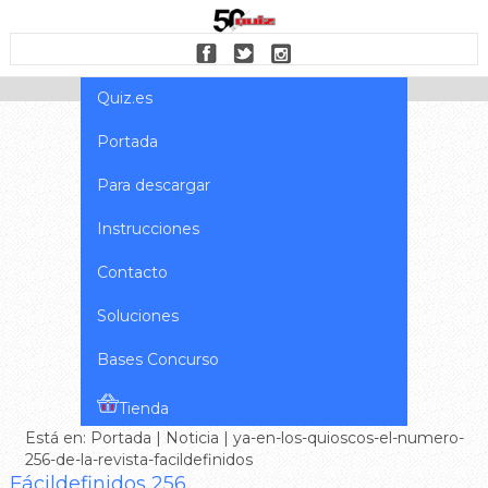
Quiz.es
Portada
Para descargar
Instrucciones
Contacto
Soluciones
Bases Concurso
Tienda
Está en:
Portada
|
Noticia
| ya-en-los-quioscos-el-numero-
256-de-la-revista-facildefinidos
Fácildefinidos 256