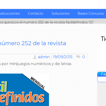
nstrucciones
Contacto
Soluciones
Bases Concurso
os-quioscos-el-numero-252-de-la-revista-facildefinidos-121
 número 252 de la revista
admin :: 19/09/2015
0
por minijuegos numéricos y de letras
Fa