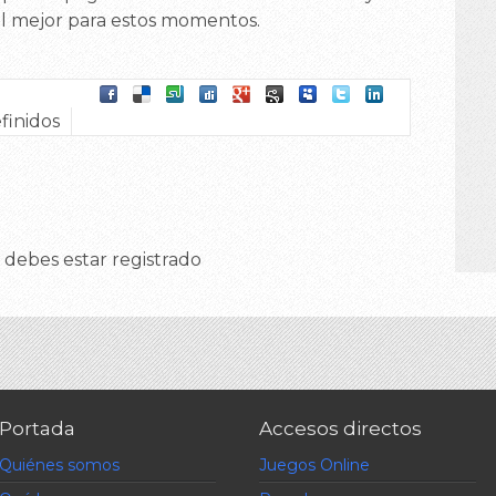
l mejor para estos momentos.
finidos
 debes estar registrado
Portada
Accesos directos
Quiénes somos
Juegos Online