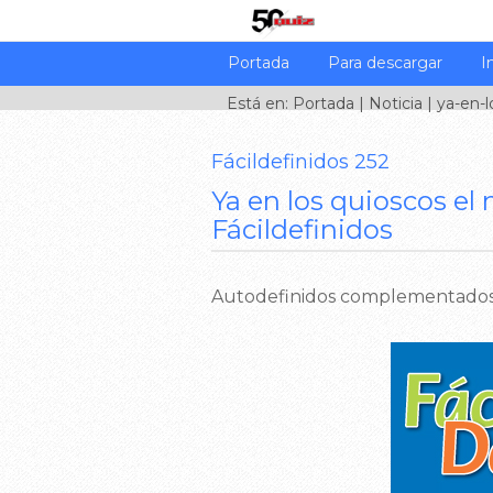
Portada
Para descargar
I
Está en:
Portada
|
Noticia
| ya-en-l
Fácildefinidos 252
Ya en los quioscos el
Fácildefinidos
Autodefinidos complementados 