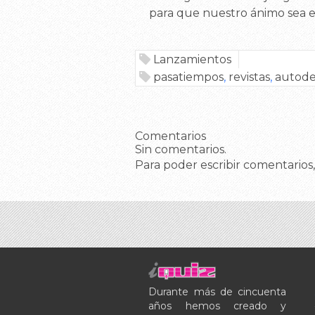
para que nuestro ánimo sea e
Lanzamientos
pasatiempos
,
revistas
,
autode
Comentarios
Sin comentarios.
Para poder escribir comentarios,
Durante más de cincuenta
años hemos creado y