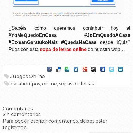
¿
Sabéis cómo queremos contribuir hoy al
#YoMeQuedoEnCasa
#JoEmQuedoACasa
#EtxeanGeratukoNaiz
#QuedaNaCasa
desde iQuiz?
Pues con esta
sopa de letras online
de
nuestra web
…
Juegos Online
pasatiempos
,
online
,
sopas de letras
Comentarios
Sin comentarios.
Para poder escribir comentarios, debes estar
registrado