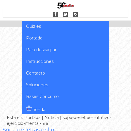
Quiz.es
Portada
Para descargar
Instrucciones
Contacto
Soluciones
Bases Concurso
Tienda
Está en:
Portada
|
Noticia
| sopa-de-letras-nutritivo-
ejercicio-mental-1861
Sopa de letras online