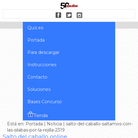
Quiz.es
Portada
Para descargar
Instrucciones
Contacto
Soluciones
Bases Concurso
Tienda
Está en:
Portada
|
Noticia
| salto-del-caballo-saltamos-con-
las-silabas-por-la-rejilla-2319
Salto del caballo online