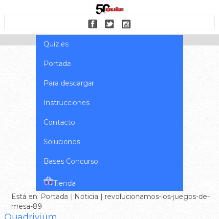
Quiz.es
Portada
Para descargar
Instrucciones
Contacto
Soluciones
Bases Concurso
Tienda
Está en:
Portada
|
Noticia
| revolucionamos-los-juegos-de-
mesa-89
Quadrivium