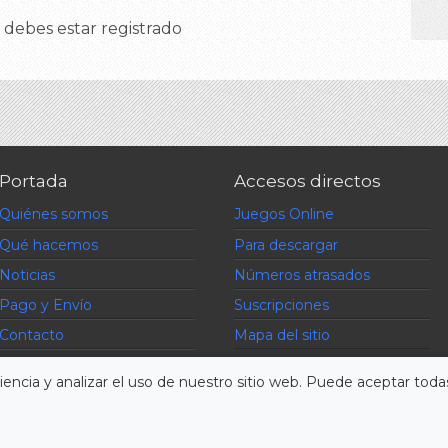
 debes estar registrado
Portada
Accesos directos
Quiénes somos
Juegos Online
Qué hacemos
Para descargar
Noticias
Números atrasados
Pago y Envío
Suscripciones
Contacto
Mapa del sitio
Preguntas frecuentes
encia y analizar el uso de nuestro sitio web. Puede aceptar todas
s derechos reservados :: Powered by DefView