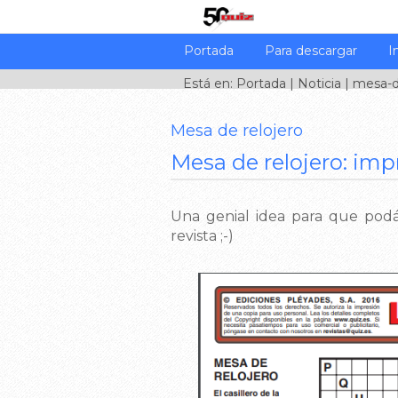
Portada
Para descargar
I
Está en:
Portada
|
Noticia
| mesa-de
Mesa de relojero
Mesa de relojero: impr
Una genial idea para que podá
revista ;-)