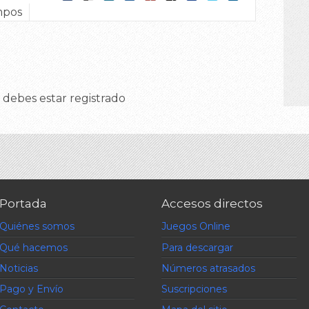
mpos
 debes estar registrado
Portada
Accesos directos
Quiénes somos
Juegos Online
Qué hacemos
Para descargar
Noticias
Números atrasados
Pago y Envío
Suscripciones