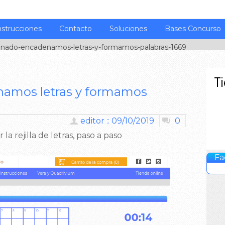
nstrucciones
Contacto
Soluciones
Bases Concurso
nado-encadenamos-letras-y-formamos-palabras-1669
amos letras y formamos
editor :: 09/10/2019
0
 la rejilla de letras, paso a paso
Fa