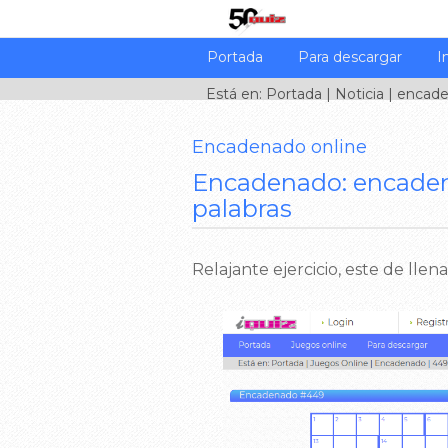
Portada
Para descargar
I
Está en:
Portada
|
Noticia
| encade
Encadenado online
Encadenado: encaden
palabras
Relajante ejercicio, este de llenar