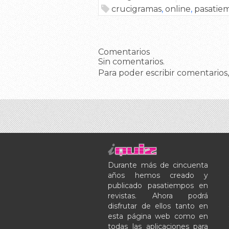
crucigramas
,
online
,
pasatie
Comentarios
Sin comentarios.
Para poder escribir comentarios,
Durante más de cincuenta
años hemos creado y
publicado pasatiempos en
revistas. Ahora podrá
disfrutar de ellos tanto en
esta página web como en
todas las aplicaciones para