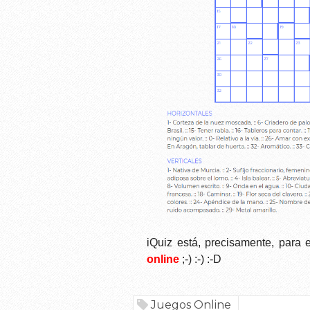
iQuiz está, precisamente, para 
online
;-
) :-) :-D
Juegos Online