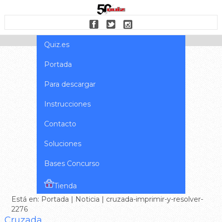
Quiz.es
Portada
Para descargar
Instrucciones
Contacto
Soluciones
Bases Concurso
Tienda
Está en:
Portada
|
Noticia
| cruzada-imprimir-y-resolver-
2276
Cruzada