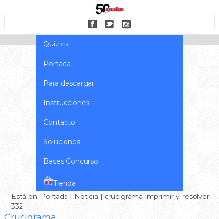
Quiz.es
Portada
Para descargar
Instrucciones
Contacto
Soluciones
Bases Concurso
Tienda
Está en:
Portada
|
Noticia
| crucigrama-imprimir-y-resolver-
332
Crucigrama