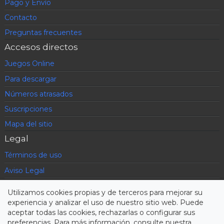
Pago y Envío
Contacto
Preguntas frecuentes
Accesos directos
Juegos Online
Para descargar
Números atrasados
Suscripciones
Mapa del sitio
Legal
Términos de uso
Aviso Legal
Política de privacidad
Utilizamos cookies propias y de terceros para mejorar su
Condiciones contratación
experiencia y analizar el uso de nuestro sitio web. Puede
aceptar todas las cookies, rechazarlas o configurar sus
Cookies
preferencias. Para más información, consulte nuestra