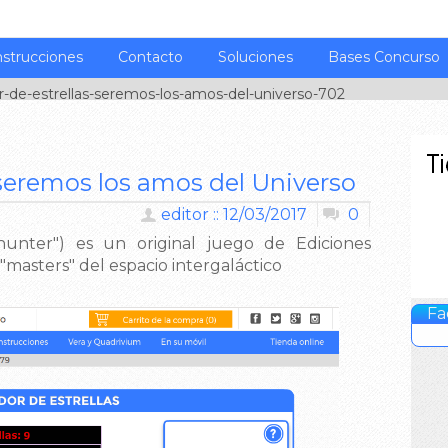
nstrucciones
Contacto
Soluciones
Bases Concurso
r-de-estrellas-seremos-los-amos-del-universo-702
 seremos los amos del Universo
editor :: 12/03/2017
0
rhunter") es un original juego de Ediciones
"masters" del espacio intergaláctico
Fa