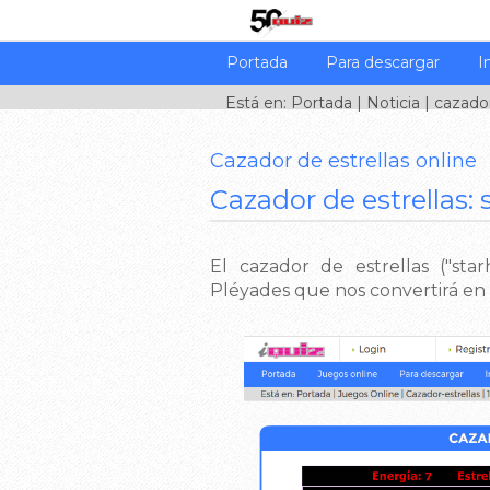
Portada
Para descargar
I
Está en:
Portada
|
Noticia
| cazado
Cazador de estrellas online
Cazador de estrellas:
El cazador de estrellas ("sta
Pléyades que nos convertirá en 