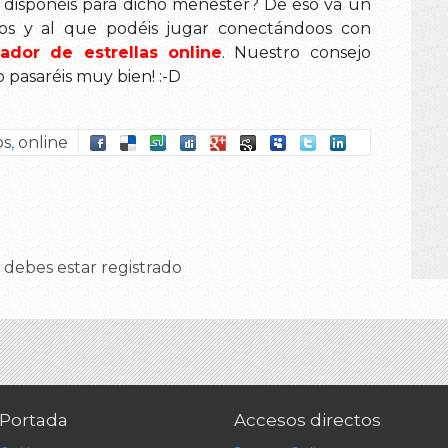
disponéis para dicho menester? De eso va un
os y al que podéis jugar conectándoos con
ador de estrellas online
. Nuestro consejo
o pasaréis muy bien! :-D
os
,
online
 debes estar registrado
Portada
Accesos directos