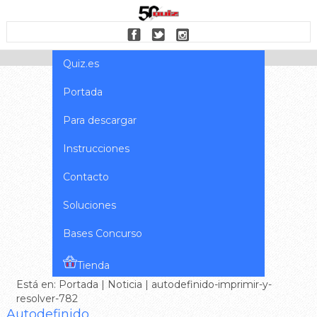
Quiz.es
Portada
Para descargar
Instrucciones
Contacto
Soluciones
Bases Concurso
Tienda
Está en:
Portada
|
Noticia
| autodefinido-imprimir-y-
resolver-782
Autodefinido