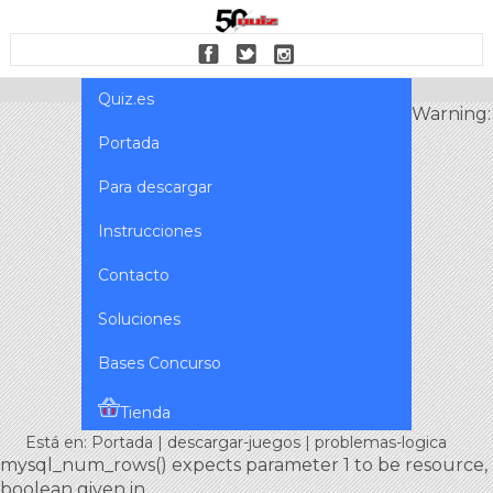
Quiz.es
Warning:
Portada
Para descargar
Instrucciones
Contacto
Soluciones
Bases Concurso
Tienda
Está en:
Portada
|
descargar-juegos
| problemas-logica
mysql_num_rows() expects parameter 1 to be resource,
boolean given in