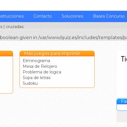
nstrucciones
Contacto
Soluciones
Bases Concurso
os
| cruzadas
boolean given in /var/www/quiz.es/includes/templates/
Más juegos para imprimir
Eliminograma
Mesa de Relojero
Problema de lógica
Sopa de letras
Sudoku
Fa