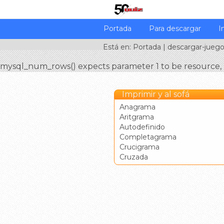
Portada
Para descargar
I
Está en:
Portada
|
descargar-jueg
mysql_num_rows() expects parameter 1 to be resource, 
Imprimir y al sofá
Anagrama
Aritgrama
Autodefinido
Completagrama
Crucigrama
Cruzada