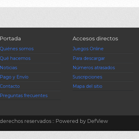
Portada
Accesos directos
Quiénes somos
Juegos Online
Qué hacemos
Para descargar
Noticias
Números atrasados
Pago y Envío
Suscripciones
Contacto
Mapa del sitio
Preguntas frecuentes
s derechos reservados :: Powered by DefView